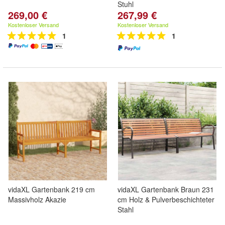
Stuhl
269,00 €
267,99 €
Kostenloser Versand
Kostenloser Versand
1
1
vidaXL Gartenbank 219 cm
vidaXL Gartenbank Braun 231
Massivholz Akazie
cm Holz & Pulverbeschichteter
Stahl