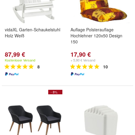
vidaXL Garten-Schaukelstuhl
Auflage Polsterauflage
Holz Weiß
Hochlehner 120x50 Design
150
87,99 €
17,90 €
Kostenloser Versand
+ 5,90 € Versand
8
10
- 8%