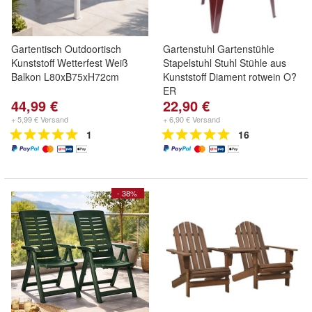
Gartentisch Outdoortisch
Gartenstuhl Gartenstühle
Kunststoff Wetterfest Weiß
Stapelstuhl Stuhl Stühle aus
Balkon L80xB75xH72cm
Kunststoff Diament rotwein O?
ER
44,99 €
22,90 €
+ 5,99 € Versand
+ 6,90 € Versand
1
16
- 38%