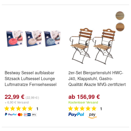
Bestway Sessel aufblasbar
2er-Set Biergartenstuhl HWC-
Sitzsack Luftsessel Lounge
J40, Klappstuhl, Gastro-
Luftmatratze Fernsehsessel
Qualität Akazie MVG-zertifiziert
22,99 €
ab 156,99 €
(22,99 €/)
+ 6,90 € Versand
Kostenloser Versand
1
1