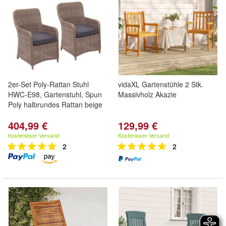
2er-Set Poly-Rattan Stuhl
vidaXL Gartenstühle 2 Stk.
HWC-E98, Gartenstuhl, Spun
Massivholz Akazie
Poly halbrundes Rattan beige
404,99 €
129,99 €
Kostenloser Versand
Kostenloser Versand
2
2