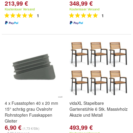
213,99 €
348,99 €
Kostenloser Versand
Kostenloser Versand
1
1
4 x Fussstopfen 40 x 20 mm
vidaXL Stapelbare
15° schräg grau Ovalrohr
Gartenstühle 6 Stk. Massivholz
Rohrstopfen Fusskappen
Akazie und Metall
Gleiter
6,90 €
493,99 €
(1,73 €/Stk)