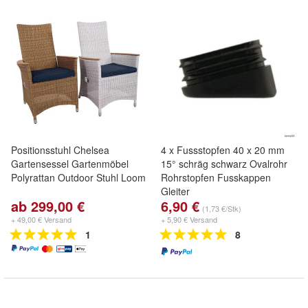
Positionsstuhl Chelsea
4 x Fussstopfen 40 x 20 mm
Gartensessel Gartenmöbel
15° schräg schwarz Ovalrohr
Polyrattan Outdoor Stuhl Loom
Rohrstopfen Fusskappen
Gleiter
ab 299,00 €
6,90 €
(1,73 €/Stk)
+ 49,00 € Versand
+ 5,90 € Versand
1
8