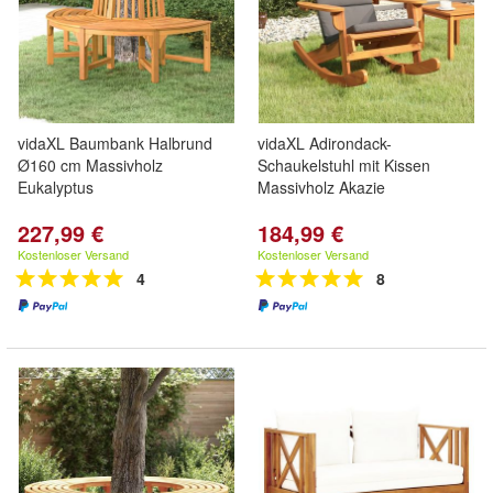
vidaXL Baumbank Halbrund
vidaXL Adirondack-
Ø160 cm Massivholz
Schaukelstuhl mit Kissen
Eukalyptus
Massivholz Akazie
227,99 €
184,99 €
Kostenloser Versand
Kostenloser Versand
4
8