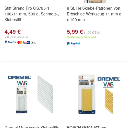
Stift Strend Pro GS785-1,
6 St. Heißklebe-Patronen von
100x11 mm, 500 g, Schmelz-,
Erbschloe Werkzeug 11 mm ø
Klebestift
x 100 mm
4,49 €
5,99 €
(1,00 €/Stk)
+ 6,99 € Versand
Kostenloser Versand
Dremel Mehrzweck-Klebestifte
BOSCH GG03 Ø7mm