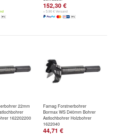
152,30 €
and
+ 5,90 € Versand
nerbohrer 22mm
Famag Forstnerbohrer
tlochbohrer
Bormax WS D40mm Bohrer
ohrer 162202200
Astlochbohrer Holzbohrer
1622040
44,71 €