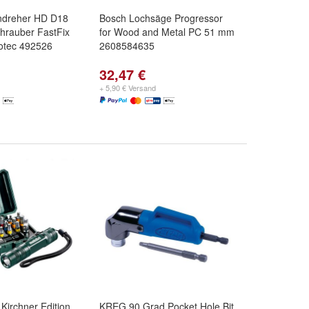
ndreher HD D18
Bosch Lochsäge Progressor
hrauber FastFix
for Wood and Metal PC 51 mm
otec 492526
2608584635
32,47 €
+ 5,90 € Versand
 Kirchner Edition
KREG 90 Grad Pocket Hole Bit