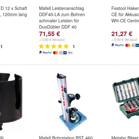
 D 12 x Schaft
Mafell Leistenanschlag
Festool Hake
 , 120mm lang
DDF40-LA zum Bohren
CE für Akkusc
schmaler Leisten für
WH-CE Centr
DuoDübler DDF 40
71,55 €
21,27 €
+ 5,90 € Versand
+ 5,90 € Versand
1
1
ti
Mafell Bohrstation BST 460
Metabo Bitset