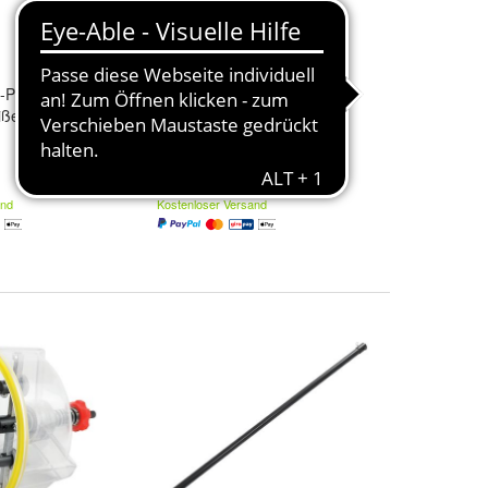
S-Plus-Meißel 40
Fischer Meißel SDS Plus 250
ßel aus Stahl
mm Ø 40 mm Spatmeißel
Leistungsstark 504279
24,20 €
and
Kostenloser Versand