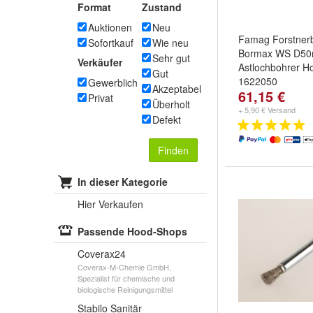
Format
Zustand
Auktionen
Neu
Famag Forstner
Sofortkauf
Wie neu
Bormax WS D50
Sehr gut
Verkäufer
Astlochbohrer H
Gut
1622050
Gewerblich
Akzeptabel
61,15 €
Privat
Überholt
+ 5,90 € Versand
Defekt
Finden
In dieser Kategorie
Hier Verkaufen
Passende Hood-Shops
Coverax24
Coverax-M-Chemie GmbH,
Spezialist für chemische und
biologische Reinigungsmittel
Stabilo Sanitär