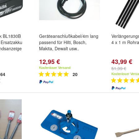
ck BL1830B
Geräteanschlußkabel/4m lang
Verlängerungs
 Ersatzakku
passend für Hilti, Bosch,
4 x 1 m Rohr
ndsanzeige
Makita, Dewalt usw..
12,95 €
43,99 €
Kostenloser Versand
51,99 €
64
20
Kostenloser Vers