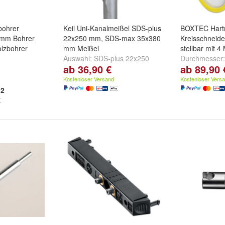
bohrer
Keil Uni-Kanalmeißel SDS-plus
BOXTEC Hartm
mm Bohrer
22x250 mm, SDS-max 35x380
Kreisschneide
olzbohrer
mm Meißel
stellbar mit 
Auswahl:
SDS-plus 22x250
Durchmesser
ab 36,90 €
ab 89,90 
mm
und
SDS-max 35x380 mm
125 PREMIU
BHC 205 PR
Kostenloser Versand
Kostenloser Vers
305mm BHC 
2