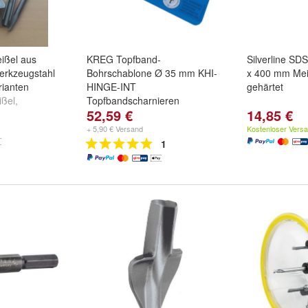
ißel aus
KREG Topfband-
Silverline SD
erkzeugstahl
Bohrschablone Ø 35 mm KHI-
x 400 mm Mei
rianten
HINGE-INT
gehärtet
ißel
,
Topfbandscharnieren
52,59 €
14,85 €
pitzmeißel
+ 5,90 € Versand
Kostenloser Vers
1