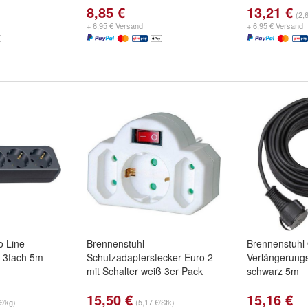
8,85 €
13,21 €
(2,
+ 6,95 € Versand
+ 6,95 € Versand
o Line
Brennenstuhl
Brennenstuhl
e 3fach 5m
Schutzadapterstecker Euro 2
Verlängerung
mit Schalter weiß 3er Pack
schwarz 5m
15,50 €
15,16 €
€/kg)
(5,17 €/Stk)