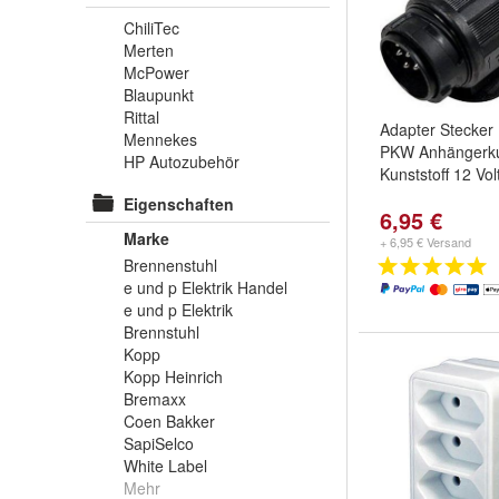
ChiliTec
Merten
McPower
Blaupunkt
Rittal
Adapter Stecker 
Mennekes
PKW Anhängerk
HP Autozubehör
Kunststoff 12 Vol
Eigenschaften
6,95 €
Marke
+ 6,95 € Versand
Brennenstuhl
e und p Elektrik Handel
e und p Elektrik
Brennstuhl
Kopp
Kopp Heinrich
Bremaxx
Coen Bakker
SapiSelco
White Label
Mehr