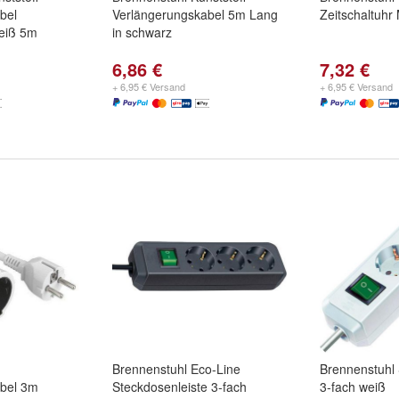
bel
Verlängerungskabel 5m Lang
Zeitschaltuh
weiß 5m
in schwarz
6,86 €
7,32 €
+ 6,95 € Versand
+ 6,95 € Versand
Brennenstuhl Eco-Line
Brennenstuhl 
abel 3m
Steckdosenleiste 3-fach
3-fach weiß