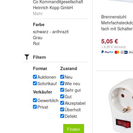
Co Kommanditgesellschaft
Heinrich Kopp GmbH
Mehr
Brennenstuhl
Mehrfachsteckd
Farbe
fach mit Schalter
schwarz - anthrazit
Grau
5,05 €
Rot
+ 6,95 € Versand
Filtern
Format
Zustand
Auktionen
Neu
Sofortkauf
Wie neu
Sehr gut
Verkäufer
Gut
Gewerblich
Akzeptabel
Privat
Überholt
Defekt
Finden