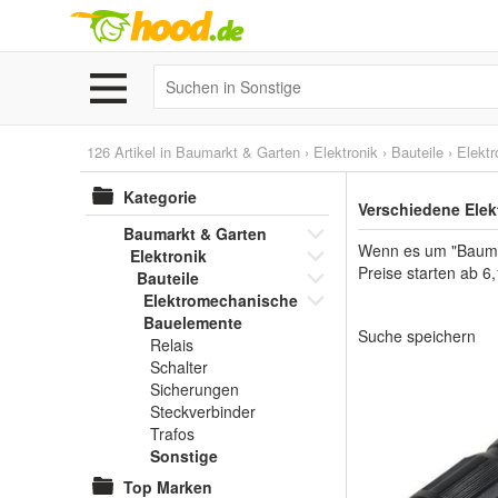
126 Artikel in
Baumarkt & Garten
›
Elektronik
›
Bauteile
›
Elekt
Kategorie
Verschiedene Ele
Baumarkt & Garten
Wenn es um "Baumark
Elektronik
Preise starten ab 6
Bauteile
Elektromechanische
Bauelemente
Suche speichern
Relais
Schalter
Sicherungen
Steckverbinder
Trafos
Sonstige
Top Marken