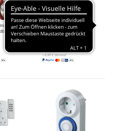
inder Click
Brennenstuhl
ndbar
Netzsteckeradapter
Stecksystem Euro Buchse
weiß
1,48 €
+ 6,95 € Versand