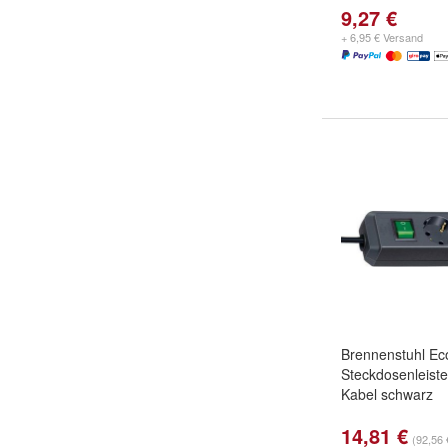
9,27 €
+ 6,95 € Versand
Brennenstuhl Ec
Steckdosenleist
Kabel schwarz
14,81 €
(92,56 