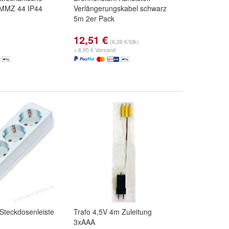
r MMZ 44 IP44
Verlängerungskabel schwarz
5m 2er Pack
12,51 €
(6,26 €/Stk)
+ 6,95 € Versand
Steckdosenleiste
Trafo 4,5V 4m Zuleitung
3xAAA