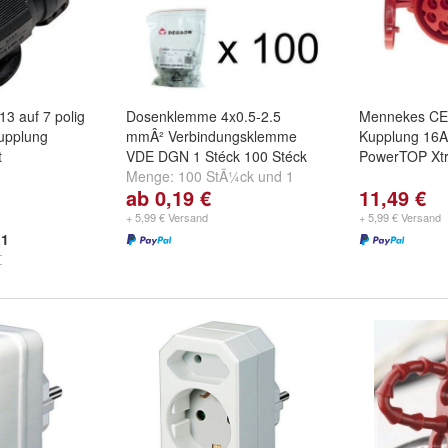
13 auf 7 polig
Dosenklemme 4x0.5-2.5
Mennekes CE
upplung
mmÂ² Verbindungsklemme
Kupplung 16A
t
VDE DGN 1 Stéck 100 Stéck
PowerTOP Xt
Menge:
100 StÃ¼ck
und
1
ab 0,19 €
11,49 €
StÃ¼ck
+ 5,99 € Versand
+ 5,99 € Versand
1