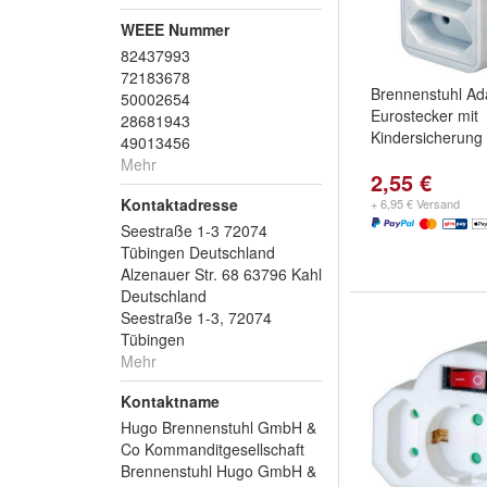
WEEE Nummer
82437993
72183678
Brennenstuhl Ad
50002654
Eurostecker mit
28681943
Kindersicherung 
49013456
Mehr
2,55 €
Kontaktadresse
+ 6,95 € Versand
Seestraße 1-3 72074
Tübingen Deutschland
Alzenauer Str. 68 63796 Kahl
Deutschland
Seestraße 1-3, 72074
Tübingen
Mehr
Kontaktname
Hugo Brennenstuhl GmbH &
Co Kommanditgesellschaft
Brennenstuhl Hugo GmbH &