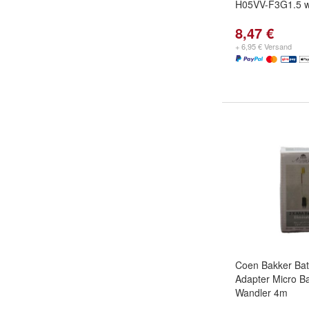
H05VV-F3G1.5 
8,47 €
+ 6,95 € Versand
Coen Bakker Batt
Adapter Micro Ba
Wandler 4m