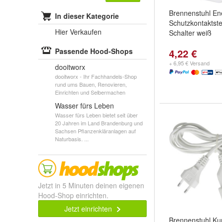
Brennenstuhl En
In dieser Kategorie
Schutzkontaktst
Hier Verkaufen
Schalter weiß
Passende Hood-Shops
4,22 €
+ 6,95 € Versand
dooitworx
dooitworx - Ihr Fachhandels-Shop
rund ums Bauen, Renovieren,
Einrichten und Selbermachen
Wasser fürs Leben
Wasser fürs Leben bietet seit über
20 Jahren im Land Brandenburg und
Sachsen Pflanzenkläranlagen auf
Naturbasis. ...
Jetzt in 5 Minuten deinen eigenen
Hood-Shop einrichten.
Jetzt einrichten
Brennenstuhl Kun