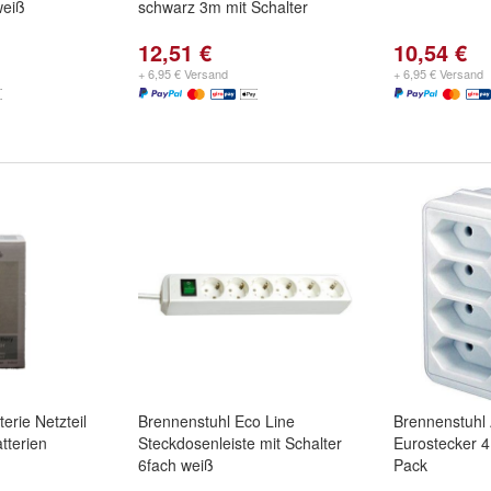
weiß
schwarz 3m mit Schalter
12,51 €
10,54 €
+ 6,95 € Versand
+ 6,95 € Versand
erie Netzteil
Brennenstuhl Eco Line
Brennenstuhl 
tterien
Steckdosenleiste mit Schalter
Eurostecker 4
6fach weiß
Pack