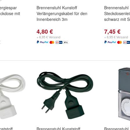
ergiespar
Brennenstuhl Kunstoff
Brennenstuhl
eckdose mit
Verlängerungskabel für den
Steckdosenlei
Innenbereich 3m
schwarz mit S
4,80 €
7,45 €
+ 6,95 € Versand
+ 6,95 € Versand
ststoff
Brennenstuhl Kunststoff
Brennenstuhl