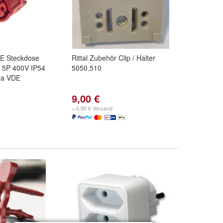
E Steckdose
Rittal Zubehör Clip / Halter
 5P 400V IP54
5050.510
ra VDE
9,00 €
+ 6,90 € Versand