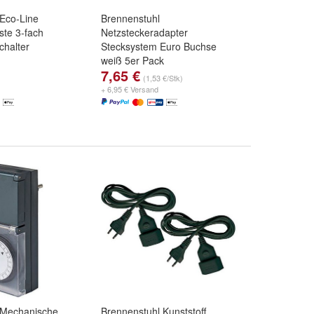
 Eco-Line
Brennenstuhl
ste 3-fach
Netzsteckeradapter
chalter
Stecksystem Euro Buchse
weiß 5er Pack
7,65 €
(1,53 €/Stk)
+ 6,95 € Versand
 Mechanische
Brennenstuhl Kunststoff