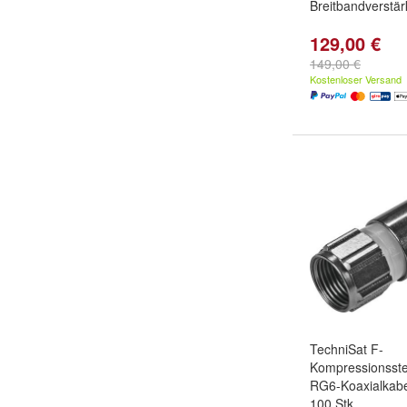
Breitbandverstär
129,00 €
149,00 €
Kostenloser Versand
TechniSat F-
Kompressionsstec
RG6-Koaxialkabel
100 Stk