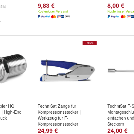
9,83 €
8,00 €
/Stk)
Kostenloser Versand
Kostenloser Vers
- 36%
pler HQ
TechniSat Zange für
TechniSat F-S
 | High-End
Kompressionsstecker |
Montageschlüs
tück
Werkzeug für F-
einfachen un
Kompressionsstecker
Steckern
24,99 €
24,00 €