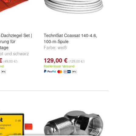
-Dachziegel Set |
TechniSat Coaxsat 140-4.6,
rung für
100-m-Spule
tage
Farbe:
weiß
ot
und
schwarz
€
129,00 €
(49,00 €/)
(129,00 €/)
and
Kostenloser Versand