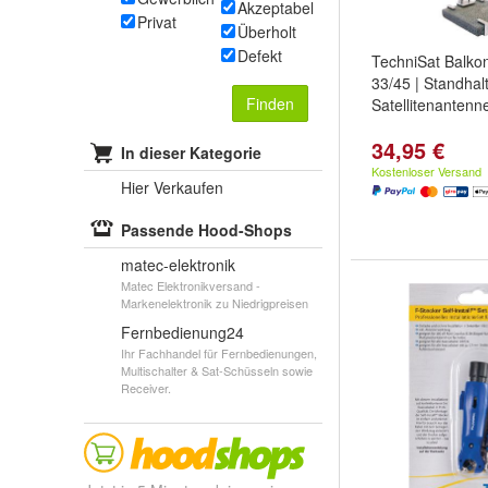
Akzeptabel
Privat
Überholt
Defekt
TechniSat Balko
33/45 | Standhal
Finden
Satellitenantenn
34,95 €
In dieser Kategorie
Kostenloser Versand
Hier Verkaufen
Passende Hood-Shops
matec-elektronik
Matec Elektronikversand -
Markenelektronik zu Niedrigpreisen
Fernbedienung24
Ihr Fachhandel für Fernbedienungen,
Multischalter & Sat-Schüsseln sowie
Receiver.