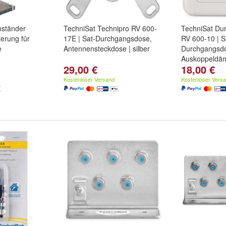
nständer
TechniSat Technipro RV 600-
TechniSat Du
terung für
17E | Sat-Durchgangsdose,
RV 600-10 | S
e
Antennensteckdose | silber
Durchgangsdo
Auskoppeldä
29,00 €
18,00 €
Kostenloser Versand
Kostenloser Vers