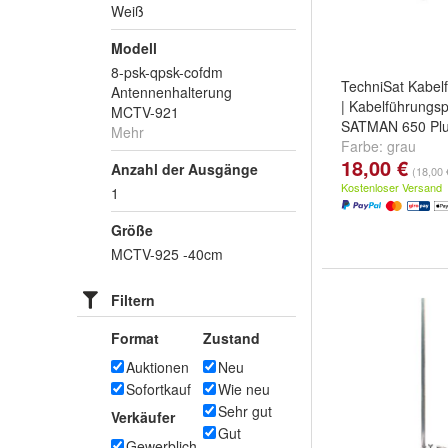
Weiß
Modell
8-psk-qpsk-cofdm
TechniSat Kabelf
Antennenhalterung
| Kabelführungspr
MCTV-921
SATMAN 650 Pl
Mehr
Farbe:
grau
18,00 €
Anzahl der Ausgänge
(18,00 
Kostenloser Versand
1
Größe
MCTV-925 -40cm
Filtern
Format
Zustand
Auktionen
Neu
Sofortkauf
Wie neu
Sehr gut
Verkäufer
Gut
Gewerblich