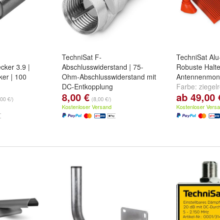
TechniSat F-
TechniSat Alu
cker 3.9 |
Abschlusswiderstand | 75-
Robuste Halte
ker | 100
Ohm-Abschlusswiderstand mit
Antennenmon
DC-Entkopplung
Farbe:
ziegelr
8,00 €
ab 49,00 
Farbe:
silber
00 €/)
(8,00 €/)
Kostenloser Versand
Kostenloser Vers