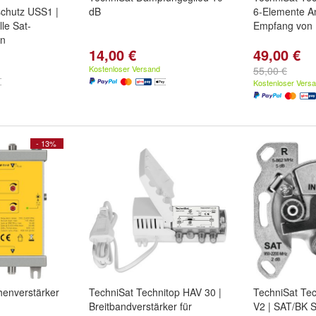
chutz USS1 |
dB
6-Elemente A
le Sat-
Empfang von D
en
14,00 €
49,00 €
Kostenloser Versand
55,00 €
Kostenloser Vers
- 13%
henverstärker
TechniSat Technitop HAV 30 |
TechniSat Te
Breitbandverstärker für
V2 | SAT/BK S