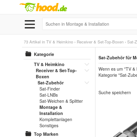
73 Artikel in
TV & Heimkino
›
Receiver & Set-Top-Boxen
›
Sat-
Kategorie
Sat-Zubehör für M
TV & Heimkino
Wenn es um "TV & H
Receiver & Set-Top-
Kategorie "Sat-Zube
Boxen
Sat-Zubehör
Sat-Finder
Suche speichern
Sat-LNBs
Sat-Weichen & Splitter
Montage &
Installation
Komplettanlagen
Sonstiges
Top Marken