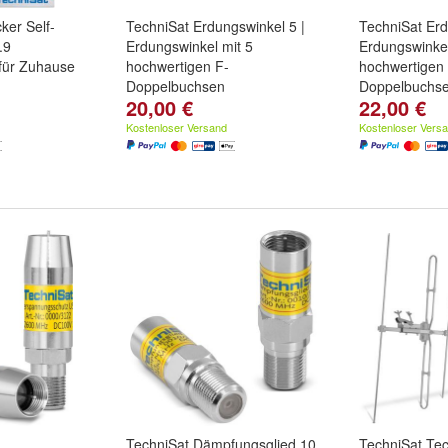
ker Self-
TechniSat Erdungswinkel 5 |
TechniSat Erd
.9
Erdungswinkel mit 5
Erdungswinkel
 für Zuhause
hochwertigen F-
hochwertigen
Doppelbuchsen
Doppelbuchs
20,00 €
22,00 €
Kostenloser Versand
Kostenloser Vers
TechniSat Dämpfungsglied 10
TechniSat Tec