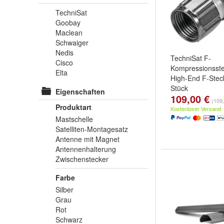
TechniSat
Goobay
Maclean
Schwaiger
Nedis
TechniSat F-
Cisco
Kompressionsste
Elta
High-End F-Stec
Stück
Eigenschaften
109,00 €
Farbe:
silber
(109,
Produktart
Kostenloser Versand
Mastschelle
Satelliten-Montagesatz
Antenne mit Magnet
Antennenhalterung
Zwischenstecker
Farbe
Silber
Grau
Rot
Schwarz