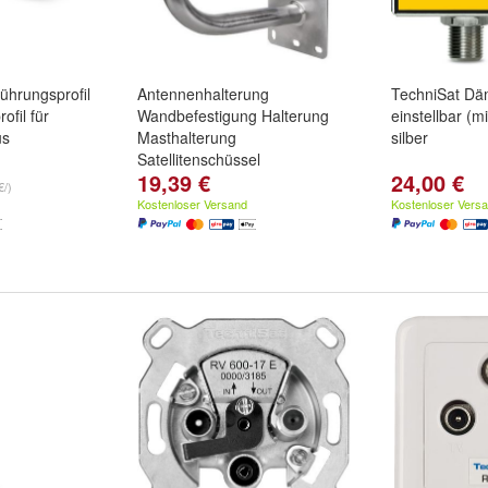
ührungsprofil
Antennenhalterung
TechniSat Däm
ofil für
Wandbefestigung Halterung
einstellbar (m
us
Masthalterung
silber
Satellitenschüssel
19,39 €
24,00 €
Größe:
MCTV-925 /40cm
€/)
Kostenloser Versand
Kostenloser Vers