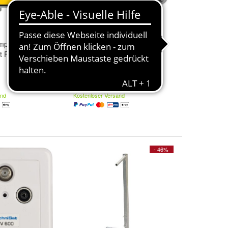
pfungsglied |
TechniSat F-Winkel-Stecker
it F-Kupplung) |
|für Schraubverbindungen
7,00 €
and
Kostenloser Versand
- 46%