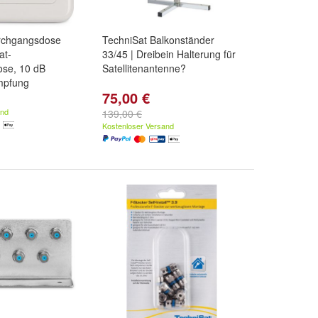
rchgangsdose
TechniSat Balkonständer
at-
33/45 | Dreibein Halterung für
se, 10 dB
Satellitenantenne?
mpfung
75,00 €
and
139,00 €
Kostenloser Versand