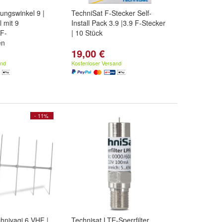
ungswinkel 9 |
TechniSat F-Stecker Self-
 mit 9
Install Pack 3.9 |3.9 F-Stecker
 F-
| 10 Stück
en
19,00 €
and
Kostenloser Versand
- 11%
hniyagi 6 VHF |
Technisat LTE-Sperrfilter