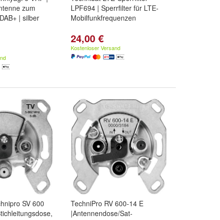
ntenne zum
LPF694 | Sperrfilter für LTE-
AB+ | silber
Mobilfunkfrequenzen
24,00 €
Kostenloser Versand
and
chnipro SV 600
TechniPro RV 600-14 E
tichleitungsdose,
|Antennendose/Sat-