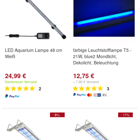
LED Aquarium Lampe 48 cm
farbige Leuchtstofflampe T5 -
Weiß
21W, blue2 Mondlicht,
Dekolicht, Beleuchtung
24,99 €
12,75 €
Kostenloser Versand
+ 7,90 € Versand
2
3
- 8%
- 17%