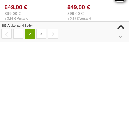
849,00 €
849,00 €
899,00 €
899,00 €
+ 5,99 € Versand
+ 5,99 € Versand
183 Artikel auf 4 Seiten
1
2
3
- 6%
- 5%
Informationen zum Ranking von Artikeln
NEU Early Rider Seeker 20",
Early Rider Bella Velio 8"
Kinderfahrrad, Aluminium
Kinder Laufrad, Hellblau
gebürstet
849,00 €
189,00 €