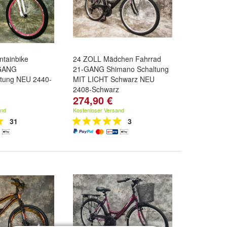
tainbike
24 ZOLL Mädchen Fahrrad
-GANG
21-GANG Shimano Schaltung
tung NEU 2440-
MIT LICHT Schwarz NEU
2408-Schwarz
274,90 €
and
Kostenloser Versand
31
3