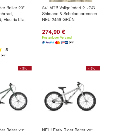
der Belter 20"
24" MTB Vollgefedert 21-GG
ahrrad,
Shimano & Scheibenbremsen
 Electric Lila
NEU 2459-GRÜN
274,90 €
Kostenloser Versand
5
- 5%
- 5%
der Belter 20"
NEU! Early Rider Belter 20"