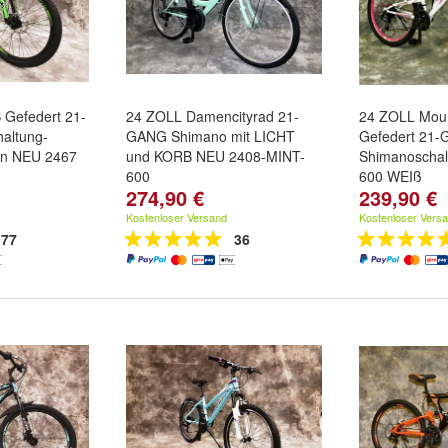
 Gefedert 21-
24 ZOLL Damencityrad 21-
24 ZOLL Moun
altung-
GANG Shimano mit LICHT
Gefedert 21
en NEU 2467
und KORB NEU 2408-MINT-
Shimanoschal
600
600 WEIß
274,90 €
239,90 €
Kostenloser Versand
Kostenloser Vers
77
36