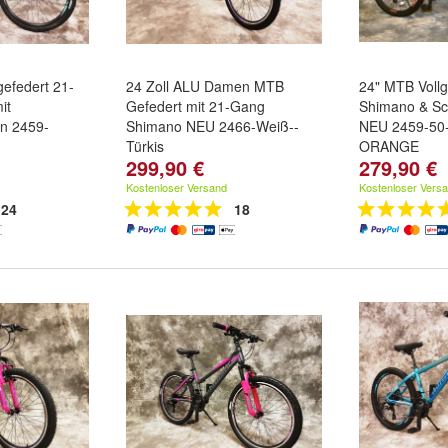
gefedert 21-
24 Zoll ALU Damen MTB
24" MTB Voll
it
Gefedert mit 21-Gang
Shimano & S
n 2459-
Shimano NEU 2466-Weiß--
NEU 2459-5
Türkis
ORANGE
299,90 €
279,90 €
Kostenloser Versand
Kostenloser Vers
24
18