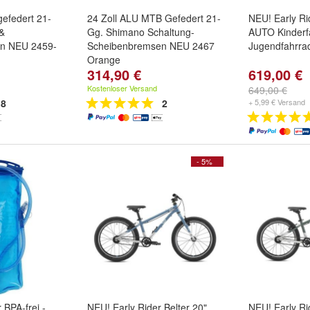
gefedert 21-
24 Zoll ALU MTB Gefedert 21-
NEU! Early Ri
&
Gg. Shimano Schaltung-
AUTO Kinderf
n NEU 2459-
Scheibenbremsen NEU 2467
Jugendfahrrad,
Orange
314,90 €
619,00 €
Kostenloser Versand
649,00 €
8
2
+ 5,99 € Versand
- 5%
r BPA-frei -
NEU! Early Rider Belter 20"
NEU! Early Ri