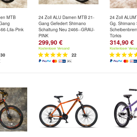
men MTB
24 Zoll ALU Damen MTB 21-
24 Zoll ALUM
-Gang
Gang Gefedert Shimano
Gg. Shimano 
6-Lila-Pink
Schaltung Neu 2466--GRAU-
Scheibenbre
PINK
Türkis
299,90 €
314,90 €
Kostenloser Versand
Kostenloser Vers
30
22