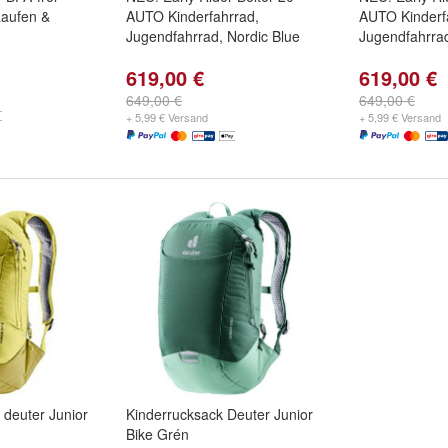
Laufen &
AUTO Kinderfahrrad,
AUTO Kinderf
Jugendfahrrad, Nordic Blue
Jugendfahrra
619,00 €
619,00 €
649,00 €
649,00 €
+ 5,99 € Versand
+ 5,99 € Versand
 deuter Junior
Kinderrucksack Deuter Junior
Bike Grén