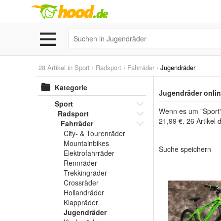
28 Artikel in
Sport
›
Radsport
›
Fahrräder
›
Jugendräder
Kategorie
Jugendräder onlin
Sport
Wenn es um "Sport" 
Radsport
21,99 €. 26 Artikel
Fahrräder
City- & Tourenräder
Mountainbikes
Suche speichern
Elektrofahrräder
Rennräder
Trekkingräder
Crossräder
Hollandräder
Klappräder
Jugendräder