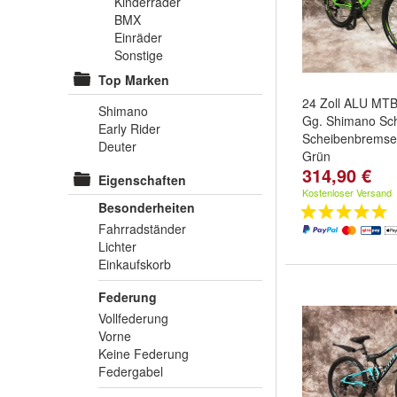
Kinderräder
BMX
Einräder
Sonstige
Top Marken
24 Zoll ALU MTB
Shimano
Gg. Shimano Sch
Early Rider
Scheibenbrems
Deuter
Grün
314,90 €
Eigenschaften
Kostenloser Versand
Besonderheiten
Fahrradständer
Lichter
Einkaufskorb
Federung
Vollfederung
Vorne
Keine Federung
Federgabel