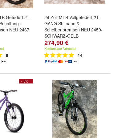
TB Gefedert 21-
24 Zoll MTB Vollgefedert 21-
Schaltung-
GANG Shimano &
msen NEU 2467
Scheibenbremsen NEU 2459-
SCHWARZ-GELB
274,90 €
and
Kostenloser Versand
9
14
- 5%