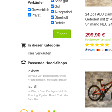
Sehr gut
Verkäufer
Gut
Gewerblich
Akzeptabel
24 Zoll ALU Da
Privat
Überholt
Gefedert mit 21
Defekt
Shimano NEU 246
299,90 €
Finden
Kostenloser Versand
In dieser Kategorie
Hier Verkaufen
Passende Hood-Shops
lexbow
Verkauf von Bogensportartikeln,
Freizeitartikeln, Mittelalterartikeln
laufSinn
laufSinn - Euer Fachgeschäft für
Running. Egal ob Road, Trail oder
SwimRun.