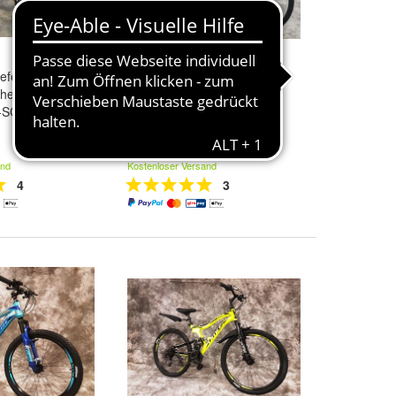
gefedert 21-GG
24 Zoll Mädchen Cityrad 21-
cheibenbremsen
Gang Shimano Schaltung-
0-SCHWARZ-
Licht-Korb-Neu 2408-LILA
274,90 €
and
Kostenloser Versand
4
3