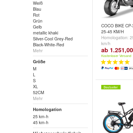
Weiß
Blau
Rot
Grün
COCO BIKE CP-3 
Gelb
25-45 KM/H
metallic khaki
Homologation:
2
Silver-Cool Grey-Red
km/h
Black-White-Red
ab 1.251,00
Mehr
Kostenloser Versand
Größe
M
L
S
XL
Bestseller
52CM
Mehr
Homologation
25 km-h
45 km-h