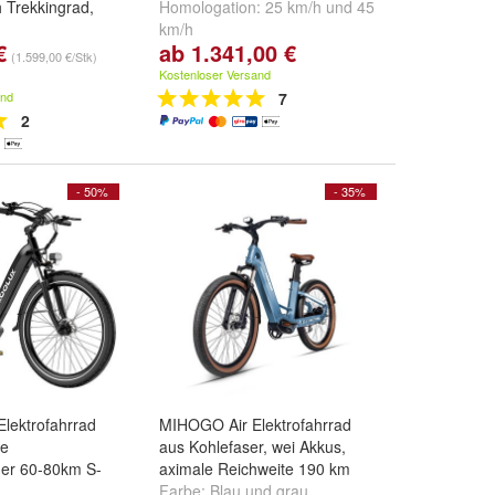
Trekkingrad,
Homologation:
25 km/h
und
45
km/h
€
ab 1.341,00 €
no Acera,
(1.599,00 €/Stk)
r, hydraulische
Kostenloser Versand
msen
and
7
Green Gloss
,
2
k
und
Light
- 50%
- 35%
lektrofahrrad
MIHOGO Air Elektrofahrrad
ke
aus Kohlefaser, wei Akkus,
der 60-80km S-
aximale Reichweite 190 km
Farbe:
Blau
und
grau