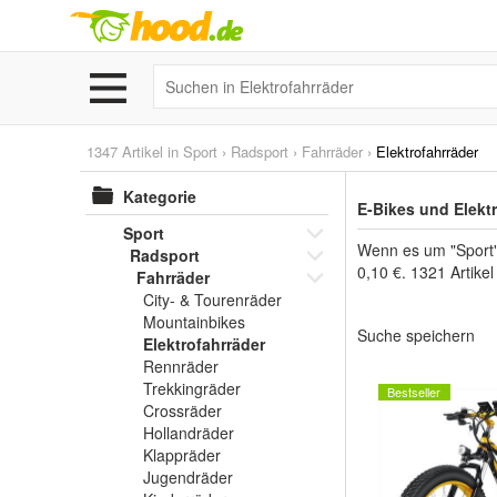
1347 Artikel in
Sport
›
Radsport
›
Fahrräder
›
Elektrofahrräder
Kategorie
E-Bikes und Elekt
Sport
Wenn es um "Sport" 
Radsport
0,10 €. 1321 Artike
Fahrräder
City- & Tourenräder
Mountainbikes
Suche speichern
Elektrofahrräder
Rennräder
Trekkingräder
Bestseller
Crossräder
Hollandräder
Klappräder
Jugendräder