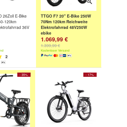
26Zoll E-Bike
TTGO F7 20" E-Bike 250W
80-120km
70Nm 120km Reichweite
ektrofahrrad 36V
Elektrofahrrad 48V250W
ebike
1.069,99 €
rz
,
Weiß
und
Farbe:
Blau
,
Grau
,
Gebrochenes Weiß
und
1.399,99 €
weitere ...
and
Kostenloser Versand
2
- 35%
- 17%