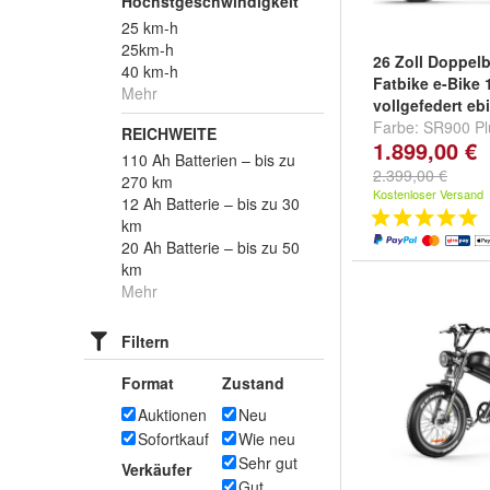
Höchstgeschwindigkeit
25 km-h
25km-h
26 Zoll Doppel
40 km-h
Fatbike e-Bike
Mehr
vollgefedert eb
Farbe:
SR900 Pl
REICHWEITE
1.899,00 €
SR900 Plus - Bl
110 Ah Batterien – bis zu
Plus - Grün
2.399,00 €
270 km
Kostenloser Versand
12 Ah Batterie – bis zu 30
km
20 Ah Batterie – bis zu 50
km
Mehr
Filtern
Format
Zustand
Auktionen
Neu
Sofortkauf
Wie neu
Sehr gut
Verkäufer
Gut