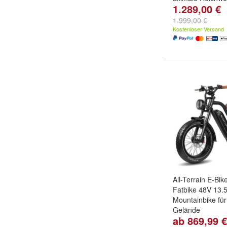
1.289,00 €
Farbe:
blau
und
1.999,00 €
Kostenloser Versand
All-Terrain E-Bik
Fatbike 48V 13.
Mountainbike für
Gelände
ab 869,99 €
Farbe:
Schwarz