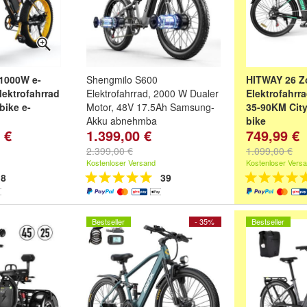
 1000W e-
Shengmilo S600
HITWAY 26 Zo
lektrofahrrad
Elektrofahrrad, 2000 W Dualer
Elektrofahrr
bike e-
Motor, 48V 17.5Ah Samsung-
35-90KM City
Akku abnehmba
bike
 €
1.399,00 €
749,99 €
warz-Gelb mit
Farbe:
Schwar
arz-Grün mit
Kohlenstoff
,
W
2.399,00 €
1.099,00 €
-Weiß mit
Kohlenstoff
u
Kostenloser Versand
Kostenloser Vers
eitere ...
8
39
Bestseller
- 35%
Bestseller