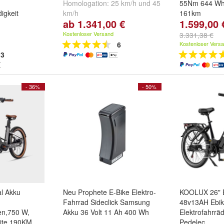
Homologation:
25 km/h
und
45
55Nm 644 Wh 
igkeit
km/h
161km
ab 1.341,00 €
1.599,00 
8 Gang Shima
Hinterradmoto
Kostenloser Versand
3.331,38 €
Scheibenbre
6
Kostenloser Vers
Farbe:
Sage 
3
Volcanic Blac
Truffle Brown
- 36%
- 50%
l Akku
Neu Prophete E-Bike Elektro-
KOOLUX 26" E
Fahrrad Sideclick Samsung
48v13AH Ebi
en,750 W,
Akku 36 Volt 11 Ah 400 Wh
Elektrofahrrä
ite 190KM
Pedelec