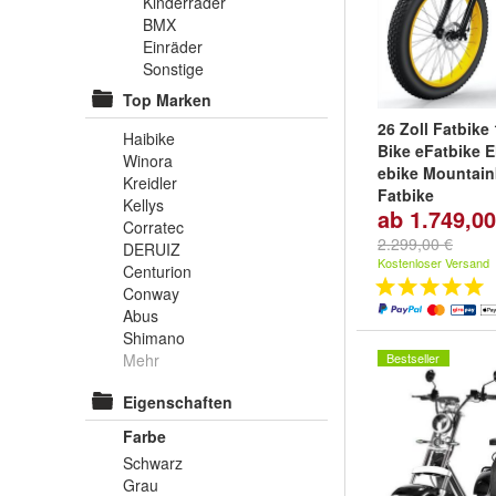
Kinderräder
BMX
Einräder
Sonstige
Top Marken
26 Zoll Fatbike
Haibike
Bike eFatbike E
Winora
ebike Mountain
Kreidler
Fatbike
Kellys
ab 1.749,00
Farbe/Akku:
Sch
Corratec
17Ah Akku
,
Schw
2.299,00 €
DERUIZ
17Ah Akku
,
Blau
Kostenloser Versand
Centurion
17Ah Akku
und
w
Conway
Abus
Shimano
Mehr
Bestseller
Eigenschaften
Farbe
Schwarz
Grau