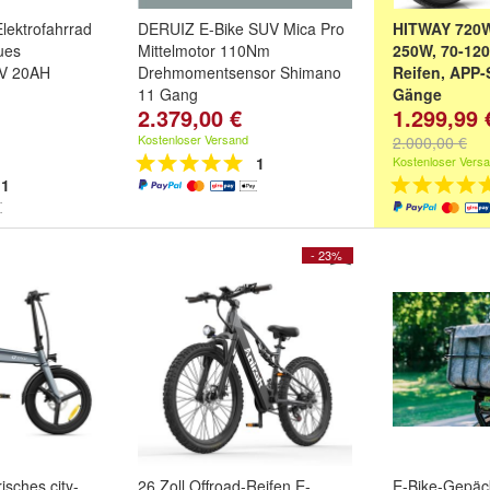
Elektrofahrrad
DERUIZ E-Bike SUV Mica Pro
HITWAY 720W
ues
Mittelmotor 110Nm
250W, 70-120
8V 20AH
Drehmomentsensor Shimano
Reifen, APP-
11 Gang
Gänge
2.379,00 €
1.299,99 
27,5Zoll,48V/720Wh Samsung
Akku,180 km, HIMANO
Kostenloser Versand
2.000,00 €
hydraulische Scheibenbremse
1
Kostenloser Vers
180mm
1
- 23%
isches city-
26 Zoll Offroad-Reifen E-
E-Bike-Gepäck