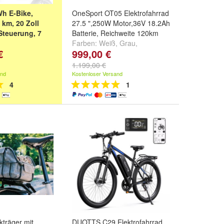
h E-Bike,
OneSport OT05 Elektrofahrrad
 km, 20 Zoll
27.5 ",250W Motor,36V 18.2Ah
Steuerung, 7
Batterie, Reichweite 120km
Farben:
Weiß
,
Grau
,
€
999,00 €
Dunkelblau
und
weitere ...
1.199,00 €
and
Kostenloser Versand
4
1
träger mit
DUOTTS C29 Elektrofahrrad