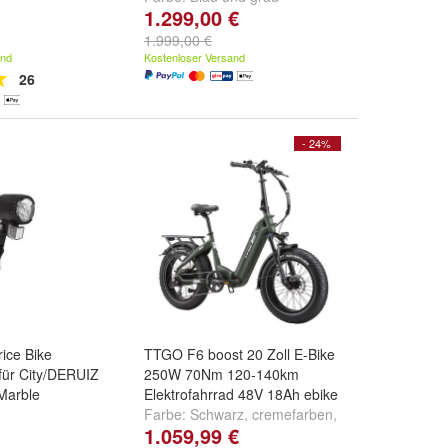
1.299,00 €
hwarz
,
X3
Grau
und
weitere
1.999,00 €
and
Kostenloser Versand
26
- 24%
ice Bike
TTGO F6 boost 20 Zoll E-Bike
für City/DERUIZ
250W 70Nm 120-140km
Marble
Elektrofahrrad 48V 18Ah ebike
d
Farbe:
Schwarz
,
cremefarben
,
1.059,99 €
für Quartz,
orange
und
weitere ...