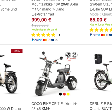
,
Mountainbike 48V 20Ah Akku
großem Stau
 vorne und
mit Shimano 7-Gang
E-Bike SUV El
Elektrofahrrad
Modell:
Quart
999,00 €
65,00 €
ugrau
Quartz SUV
u
Kostenloser Vers
1.299,00 €
Kostenloser Versand
1
- 35%
COCO BIKE CP-7 Elektro-trike
DERUIZ E-Bike
2000 W Dualer
25-45 KM/H
Quartz SUV T