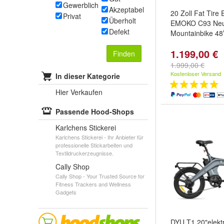
Gewerblich
Akzeptabel
20 Zoll Fat Tire 
Privat
Überholt
EMOKO C93 Ne
Defekt
Mountainbike 4
1.199,00 €
Finden
1.999,00 €
Kostenloser Versand
In dieser Kategorie
Hier Verkaufen
Passende Hood-Shops
Karlchens Stickerei
Karlchens Stickerei - Ihr Anbieter für
professionelle Stickarbeiten und
Textildruckerzeugnisse.
Cally Shop
Cally Shop - Your Trusted Source for
Fitness Trackers and Wellness
Gadgets
DYU T1 20"elektr