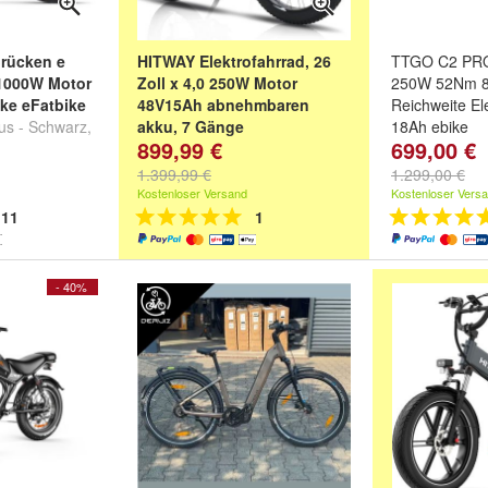
brücken e
HITWAY Elektrofahrrad, 26
TTGO C2 PRO 
 1000W Motor
Zoll x 4,0 250W Motor
250W 52Nm 
ike eFatbike
48V15Ah abnehmbaren
Reichweite El
us - Schwarz
,
akku, 7 Gänge
18Ah ebike
899,99 €
699,00 €
au
und
SR900
Farbe:
Schwa
grau
1.399,99 €
1.299,00 €
Kostenloser Versand
Kostenloser Vers
11
1
- 40%