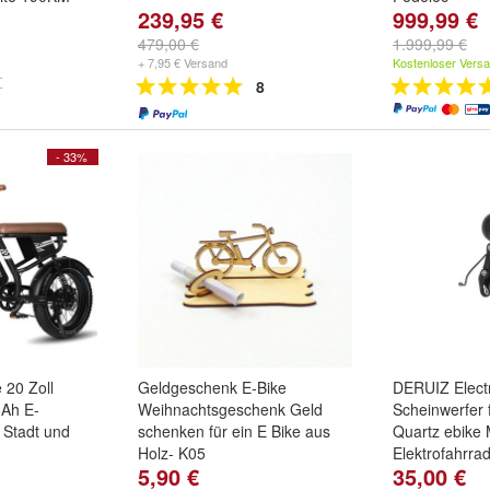
239,95 €
999,99 €
grau
Farbe:
X2 Sc
Schwarz
,
X2 
479,00 €
1.999,99 €
...
+ 7,95 € Versand
Kostenloser Vers
8
- 33%
e 20 Zoll
Geldgeschenk E-Bike
DERUIZ Electr
5Ah E-
Weihnachtsgeschenk Geld
Scheinwerfer 
 Stadt und
schenken für ein E Bike aus
Quartz ebike 
Holz- K05
Elektrofahrra
5,90 €
35,00 €
,
Blau
und
Scheinwerfer 