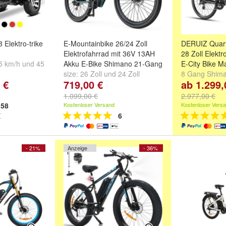
Elektro-trike
E-Mountainbike 26/24 Zoll
DERUIZ Quart
Elektrofahrrad mit 36V 13AH
28 Zoll Elekt
5 km/h
und
45
Akku E-Bike Shimano 21-Gang
E-City Bike 
size:
26 Zoll
und
24 Zoll
8 Gang Shima
 €
719,00 €
ab 1.299,
M310-Smart S
Kettenschalt
1.099,00 €
2.977,00 €
250W
58
Kostenloser Versand
Kostenloser Vers
Farbe:
Quartz
6
grau
,
Quartz 
...
- 21%
Anzeige
- 36%