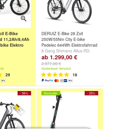
ll E-Bike
DERUIZ E-Bike 28 Zoll
ad 11,2Ah/8,4Ah
250W/55Nm City E-bike
bike Elektro
Pedelec 644Wh Elektrofahrrad
8 Gang Shimano Altus RD-
ab 1.299,00 €
z-8,4Ah-Stahl
M310-Smart Schaltwerk,
eiß-8,4Ah-Stahl
Kettenschaltung, 161km
2.977,00 €
nd
+
Modell:
Quartz (644Wh,weiß)
,
and
Kostenloser Versand
Quartz (644Wh,grau)
,
Quartz
29
18
(644Wh,grün)
und
weitere ...
- 56%
Bestseller
- 25%