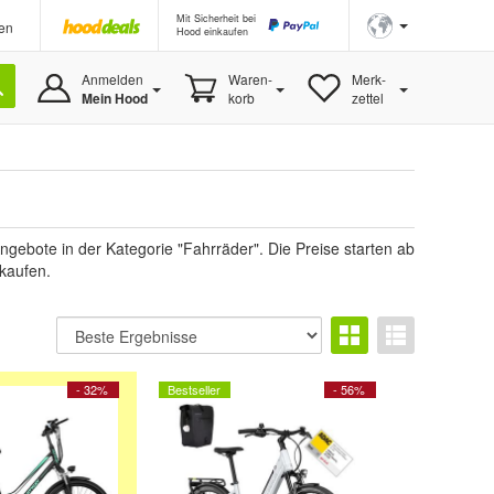
Mit Sicherheit bei
en
Hood einkaufen
Anmelden
Waren-
Merk-
Mein Hood
korb
zettel
ebote in der Kategorie "Fahrräder". Die Preise starten ab
 kaufen.
- 32%
Bestseller
- 56%