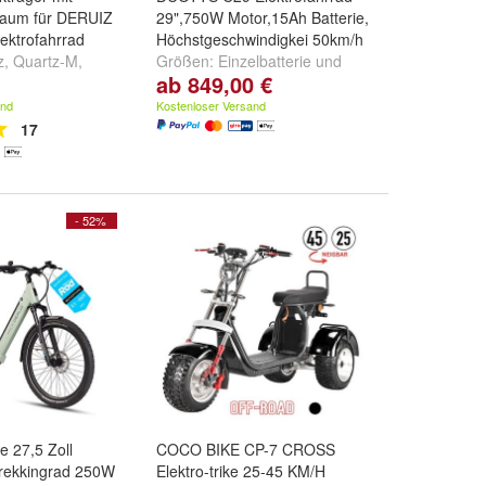
raum für DERUIZ
29",750W Motor,15Ah Batterie,
ektrofahrrad
Höchstgeschwindigkei 50km/h
z
,
Quartz-M
,
Größen:
Einzelbatterie
und
ab 849,00 €
nd
weitere ...
Doppelbatterie
and
Kostenloser Versand
17
- 52%
 27,5 Zoll
COCO BIKE CP-7 CROSS
rekkingrad 250W
Elektro-trike 25-45 KM/H