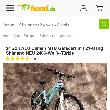
Hood
›
Sport
›
Radsport
›
Fahrräder
›
Jugendräder
24 Zoll ALU Damen MTB Gefedert mit 21-Gang
Shimano NEU 2466-Weiß--Türkis
18