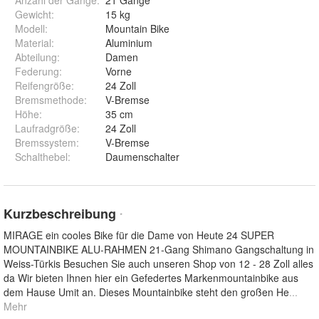
Anzahl der Gänge
:
21 Gänge
Gewicht
:
15 kg
Modell
:
Mountain Bike
Material
:
Aluminium
Abteilung
:
Damen
Federung
:
Vorne
Reifengröße
:
24 Zoll
Bremsmethode
:
V-Bremse
Höhe
:
35 cm
Laufradgröße
:
24 Zoll
Bremssystem
:
V-Bremse
Schalthebel
:
Daumenschalter
Kurzbeschreibung
*
MIRAGE ein cooles Bike für die Dame von Heute 24 SUPER
MOUNTAINBIKE ALU-RAHMEN 21-Gang Shimano Gangschaltung in
Weiss-Türkis Besuchen Sie auch unseren Shop von 12 - 28 Zoll alles
da Wir bieten Ihnen hier ein Gefedertes Markenmountainbike aus
dem Hause Umit an. Dieses Mountainbike steht den großen He
...
Mehr