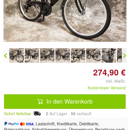
Doppelt antippen zum
vergrößern
274,90 €
inkl. MwSt.
Kostenloser Versand
In den Warenkorb
Sofort lieferbar
2
Auf Lager
58
 verkauft
, Lastschrift, Kreditkarte, Debitkarte,
Ratenzahlung, Sofortüberweisung, Überweisung, Bezahlung nach