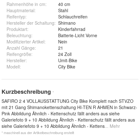
Rahmenhöhe in cm
:
40 cm
Hauptmaterial
:
Stahl
Reifentyp
:
Schlauchreifen
Hersteller der Schaltung
:
Shimano
Produktart
:
Kinderfahrrad
Beleuchtung
:
Batterie-Licht Vorne
Modifizierter Artikel
:
Nein
Anzahl Gänge
:
21
Reifengröße
:
24 Zoll
Hersteller
:
Umit-Bike
Modell
:
City Bike
Kurzbeschreibung
*
SAFIRO 2 4 VOLLAUSSTATTUNG City Bike Komplett nach STVZO
mit 21 Gang Shimanokettenschaltung HI-TEN R AHMEN in Schwarz-
Pink Abbildung Ähnlich - Kettenschutz fällt anders aus siehe
Galeriefoto 9 + 10 Abbildung Ähnlich - Kettenschutz fällt anders aus
siehe Galeriefoto 9 + 10 Abbildung Ähnlich - Kettens
... Mehr
* maschinell aus der Artikelbeschreibung erstellt