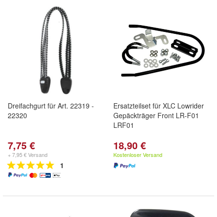
Dreifachgurt für Art. 22319 -
Ersatzteilset für XLC Lowrider
22320
Gepäckträger Front LR-F01
LRF01
7,75 €
18,90 €
+ 7,95 € Versand
Kostenloser Versand
1