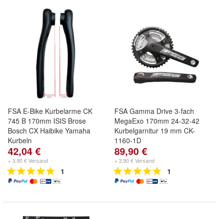
FSA E-Bike Kurbelarme CK
FSA Gamma Drive 3-fach
745 B 170mm ISIS Brose
MegaExo 170mm 24-32-42
Bosch CX Haibike Yamaha
Kurbelgarnitur 19 mm CK-
Kurbeln
1160-1D
42,04 €
89,90 €
+ 3,90 € Versand
+ 3,90 € Versand
1
1