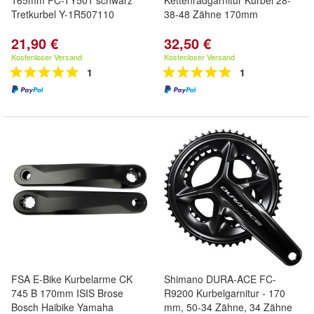
165mm FC-TY501 schwarz
Kettenradgarnitur Kurbel 28-
Tretkurbel Y-1R507110
38-48 Zähne 170mm
21,90 €
32,50 €
Kostenloser Versand
Kostenloser Versand
1
1
FSA E-Bike Kurbelarme CK
Shimano DURA-ACE FC-
745 B 170mm ISIS Brose
R9200 Kurbelgarnitur - 170
Bosch Haibike Yamaha
mm, 50-34 Zähne, 34 Zähne