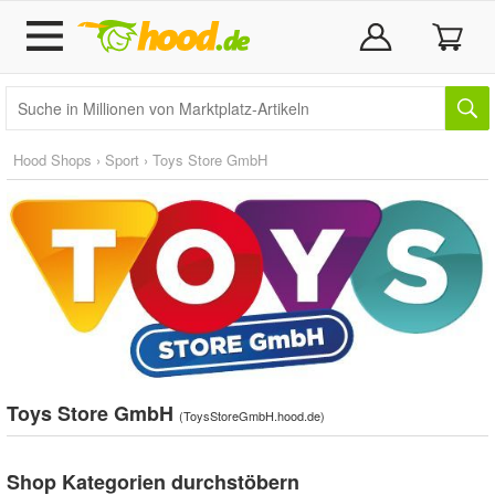
Hood Shops
›
Sport
›
Toys Store GmbH
Toys Store GmbH
(
ToysStoreGmbH.hood.de
)
Shop Kategorien durchstöbern