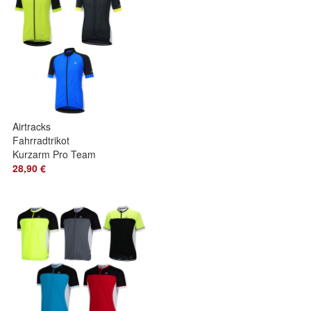
Airtracks
Fahrradtrikot
Kurzarm Pro Team
Line / Radtrikot /
28,90 €
Jersey / Bikeshirt