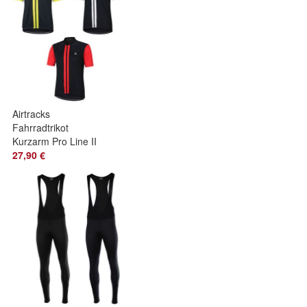
Airtracks
Fahrradtrikot
Kurzarm Pro Line II
/ Radtrikot / Jersey /
27,90 €
Bikeshirt