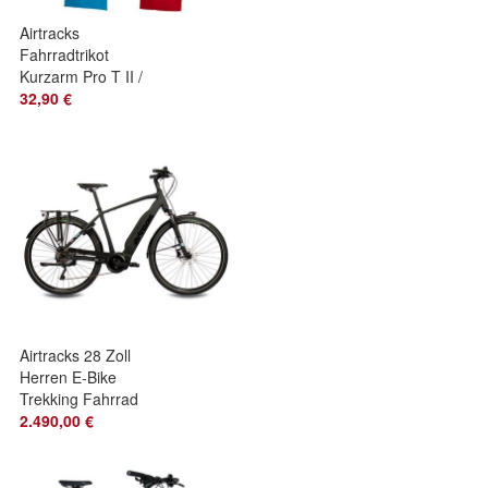
Airtracks
Fahrradtrikot
Kurzarm Pro T II /
Radtrikot / Jersey /
32,90 €
Bikeshirt /
Airtracks 28 Zoll
Herren E-Bike
Trekking Fahrrad
LUMINA BOSCH
2.490,00 €
PERF LINE 500 10
G