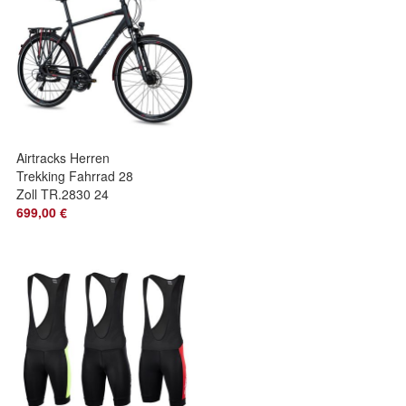
Airtracks Herren
Trekking Fahrrad 28
Zoll TR.2830 24
Shimano Alivio RD-
699,00 €
M3100