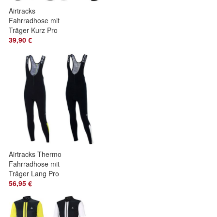
Airtracks
Fahrradhose mit
Träger Kurz Pro
Line - BiB Radhose
39,90 €
Trägerhose Kurz
Airtracks Thermo
Fahrradhose mit
Träger Lang Pro
Team - BiB
56,95 €
Trägerhose