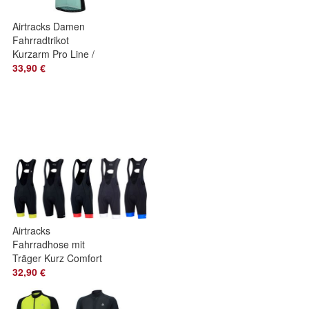
Airtracks Damen
Fahrradtrikot
Kurzarm Pro Line /
Radtrikot / Jersey /
33,90 €
Bikeshirt
Airtracks
Fahrradhose mit
Träger Kurz Comfort
Line / Radhose
32,90 €
Trägerhose