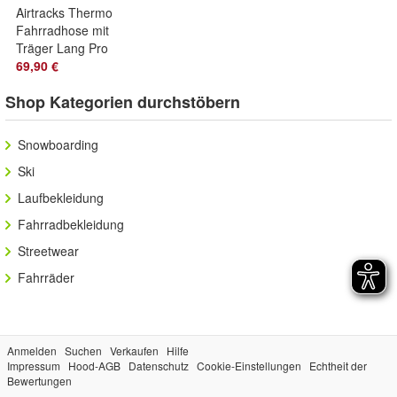
Airtracks Thermo
Fahrradhose mit
Träger Lang Pro
Line II BiB Radhose
69,90 €
Trägerhose
Shop Kategorien durchstöbern
Snowboarding
Ski
Laufbekleidung
Fahrradbekleidung
Streetwear
Fahrräder
Anmelden
Suchen
Verkaufen
Hilfe
Impressum
Hood-AGB
Datenschutz
Cookie-Einstellungen
Echtheit der
Bewertungen