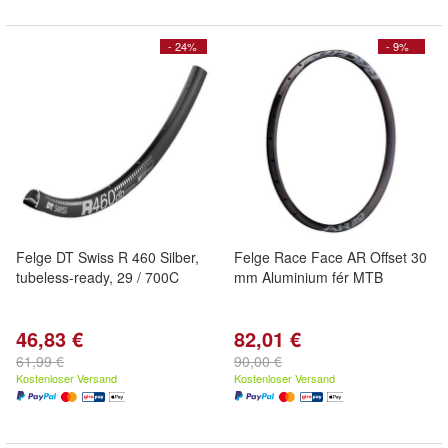
- 24%
- 9%
Felge DT Swiss R 460 Silber,
Felge Race Face AR Offset 30
tubeless-ready, 29 / 700C
mm Aluminium fér MTB
46,83 €
82,01 €
61,99 €
90,00 €
Kostenloser Versand
Kostenloser Versand