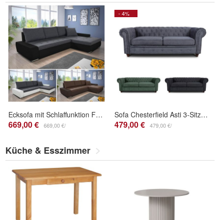
- 4%
Ecksofa mit Schlaffunktion Faris - Couch mit Bettkasten, Sofagarnitur, Sofa, Eckcouch
Sofa Chesterfield Asti 3-Sitzer, Couch 3-er, Glamour Design, Couchgarnitur, Holzfüße
669,00 €
479,00 €
669,00 €/
479,00 €/
Küche & Esszimmer