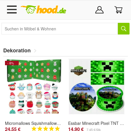
Dekoration
- 6%
Micromallows Squishmallows 24-Tage-Adventskalender PVC
Essbar Minecraft Pixel TNT Tortenaufleger Torte Tortenbild Fototorte Zuckerbild
24,55 €
14,90 €
7,45 €/Stk