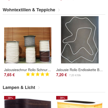
Wohntextilien & Teppiche
Jalousieschnur Rollo Schnur 1,7; 1,8 und 2,0 mm Stärke neu Meterware 10-35 Meter
Jalousie Rollo Endloskette Bedienkette verschweißt Kette 3,0 x 4,0 mm weiß, grau
7,65 €
7,20 €
7,20 €/Stk
Lampen & Licht
- 38%
- 38%