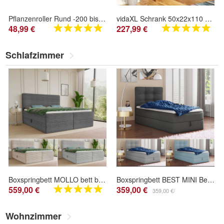
Pflanzenroller Rund -200 bis200kg Blumenroller Untersetzer Indoor Outdoor Alu
vidaXL Schrank 50x22x110 cm Massivholz Eiche
48,99 €
227,99 €
Schlafzimmer
Boxspringbett MOLLO bett bettkasten topper Doppelbett mit Bonell-Matratze cord
Boxspringbett BEST MINI Bettkästen, Jugendbett, Doppelbett Bonell-Matratze + Topper
559,00 €
359,00 €
359,00 €/
Wohnzimmer