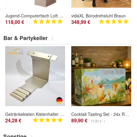
Jugend-Computertisch Loft weiß mit Regal, Regalböden und Schubladen
vidaXL Bürodrehstuhl Braun
118,00 €
348,99 €
Bar & Partykeller
Getränkekisten Kistenhalter Bierkistenhalter Kastenhalter Wandhalterung aus Edelstahl
Cocktail Tasting Set - 24x Ready-to-Drink Cocktails von Shatler´s, Pitu und mehr
24,28 €
89,90 €
15,90 € / l
Sonstige