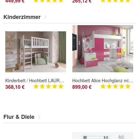
449,99 €
265,12 €
Kinderzimmer
Kinderbett / Hochbett LAURA - Weiß / Beige / Grau / Graphit - verschiedene Größen
Hochbett Alice Hochglanz mit Farbauswahl
368,10 €
899,00 €
Flur & Diele