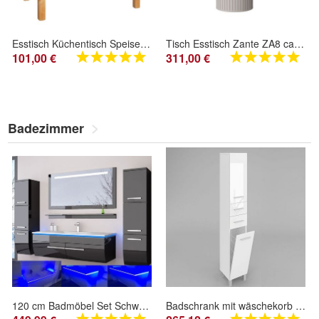
Esstisch Küchentisch Speisetisch Tisch Kiefer Alder Farbe mit Schublade
Tisch Esstisch Zante ZA8 cashmere
101,00 €
311,00 €
Badezimmer
120 cm Badmöbel Set Schwarz Hochglanz LED Badezimmermöbel Komplett Badezimmer 120 cm
Badschrank mit wäschekorb SW15 188x30/40 cm in Weiß , Schwarz Hochglanz / Matt