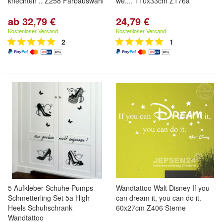
knechten .. Z258 Farbauswahl
we.... 110x33cm Z176a
ab 32,79 €
24,79 €
Kostenloser Versand
Kostenloser Versand
2
1
5 Aufkleber Schuhe Pumps
Wandtattoo Walt Disney If you
Schmetterling Set 5a High
can dream it, you can do it.
Heels Schuhschrank
60x27cm Z406 Sterne
Wandtattoo