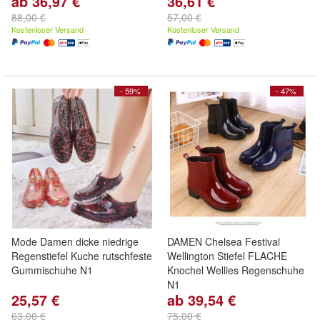
ab 36,97 €
36,61 €
88,00 €
57,00 €
Kostenloser Versand
Kostenloser Versand
- 59%
- 47%
Mode Damen dicke niedrige
DAMEN Chelsea Festival
Regenstiefel Kuche rutschfeste
Wellington Stiefel FLACHE
Gummischuhe N1
Knochel Wellies Regenschuhe
N1
25,57 €
ab 39,54 €
63,00 €
75,00 €