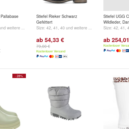
m Pallabase
Stiefel Rieker Schwarz
Stiefel UGG Cl
Geféttert
Wildleder, D
und
weitere ...
Size:
42
,
41
,
40
und
weitere ...
Size:
42
,
41
,
ab 54,33 €
ab 254,01
Kostenloser Vers
79,00 €
Kostenloser Versand
- 28%