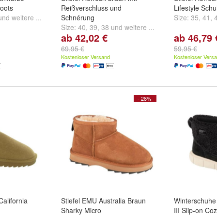
Boots
Reißverschluss und
Lifestyle Sch
und
weitere ...
Schnérung
Size:
35
,
41
,
Size:
40
,
39
,
38
und
weitere ...
ab 42,02 €
ab 46,79 
69,95 €
59,95 €
Kostenloser Versand
Kostenloser Vers
- 28%
California
Stiefel EMU Australia Braun
Winterschuhe 
Sharky Micro
III Slip-on C