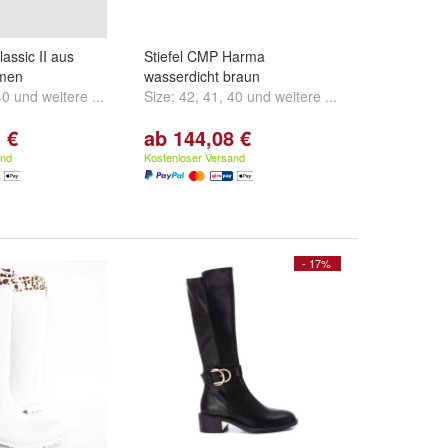
assic II aus
Stiefel CMP Harma
amen
wasserdicht braun
40
und
weitere ...
Size:
42
,
41
,
40
und
weitere ...
 €
ab 144,08 €
and
Kostenloser Versand
- 17%