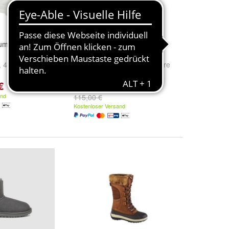
dium Pampa Hi
Stiefel Palladium Pallabase
Twill braun
,
40
und
weitere
Size:
41.5
,
41
,
40
und
weitere
...
€
ab 84,86 €
and
115,00 €
Kostenloser Versand