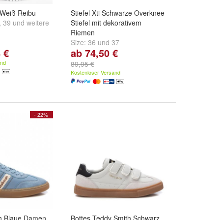
 Weiß Reibu
Stiefel Xti Schwarze Overknee-
,
39
und
weitere
Stiefel mit dekorativem
Riemen
Size:
36
und
37
 €
ab 74,50 €
and
89,95 €
Kostenloser Versand
- 22%
sh Blaue Damen
Bottes Teddy Smith Schwarz