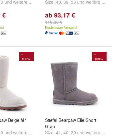
40
und
weitere ...
Size:
40
,
39
,
38
und
weitere ...
 €
ab 93,17 €
110,00 €
and
Kostenloser Versand
-
-
100%
100%
paw Beige fér
Stiefel Bearpaw Elle Short
Grau
39
und
weitere ...
Size:
41
,
40
,
39
und
weitere ...