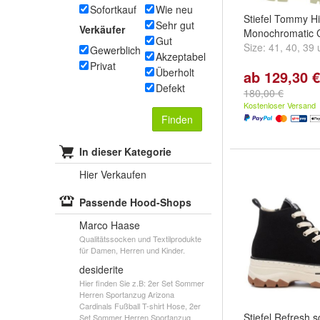
Sofortkauf
Wie neu
Stiefel Tommy Hil
Sehr gut
Verkäufer
Monochromatic 
Gut
Size:
41
,
40
,
39
Gewerblich
Akzeptabel
Privat
Überholt
ab 129,30 €
Defekt
180,00 €
Kostenloser Versand
Finden
In dieser Kategorie
Hier Verkaufen
Passende Hood-Shops
Marco Haase
Qualitätssocken und Textilprodukte
für Damen, Herren und Kinder.
desiderite
Hier finden Sie z.B: 2er Set Sommer
Herren Sportanzug Arizona
Cardinals Fußball T-shirt Hose, 2er
Stiefel Refresh 
Set Sommer Herren Sportanzug