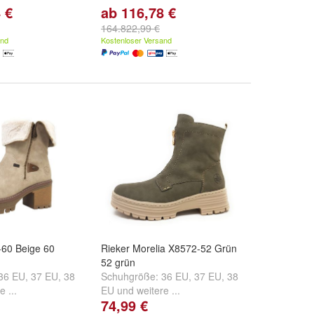
 €
ab 116,78 €
164.822,99 €
and
Kostenloser Versand
-60 Beige 60
Rieker Morelia X8572-52 Grün
52 grün
36 EU
,
37 EU
,
38
Schuhgröße:
36 EU
,
37 EU
,
38
e ...
EU
und
weitere ...
74,99 €