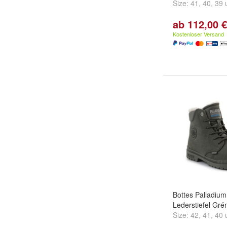
Size:
41
,
40
,
39
ab 112,00 €
Kostenloser Versand
Bottes Palladiu
Lederstiefel Gré
Size:
42
,
41
,
40