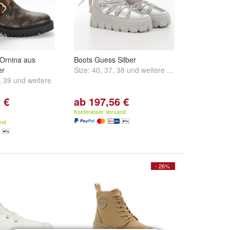
 Ornina aus
Boots Guess Silber
er
Size:
40
,
37
,
38
und
weitere ...
,
39
und
weitere
 €
ab 197,56 €
Kostenloser Versand
and
- 26%