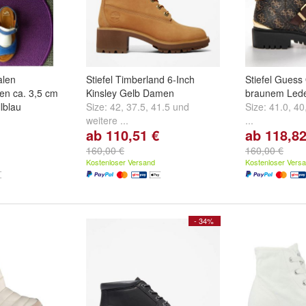
alen
Stiefel Timberland 6-Inch
Stiefel Guess
n ca. 3,5 cm
Kinsley Gelb Damen
braunem Led
lblau
Size:
42
,
37.5
,
41.5
und
Size:
41.0
,
40
weitere ...
...
ab 110,51 €
ab 118,82
160,00 €
160,00 €
Kostenloser Versand
Kostenloser Vers
- 34%