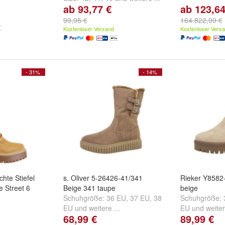
ab 93,77 €
ab 123,64
99,95 €
164.822,99 €
Kostenloser Versand
Kostenloser Vers
- 31%
- 14%
hte Stiefel
s. Oliver 5-26426-41/341
Rieker Y8582
 Street 6
Beige 341 taupe
beige
Schuhgröße:
36 EU
,
37 EU
,
38
Schuhgröße:
EU
und
weitere ...
EU
und
weiter
68,99 €
89,99 €