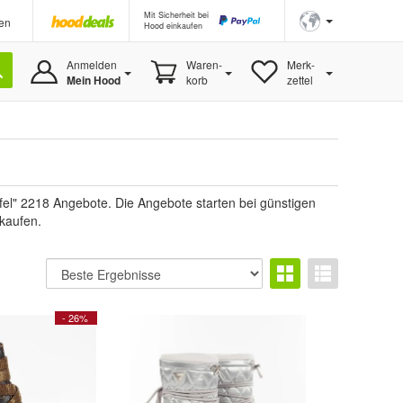
Mit Sicherheit bei
en
Hood einkaufen
Anmelden
Waren-
Merk-
Mein Hood
korb
zettel
el" 2218 Angebote. Die Angebote starten bei günstigen
 kaufen.
- 26%