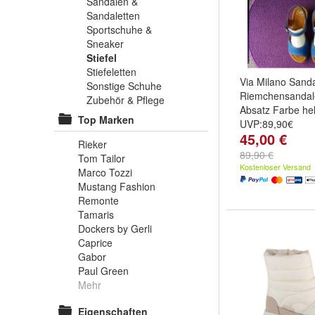
Sandalen &
Sandaletten
Sportschuhe &
Sneaker
Stiefel
Stiefeletten
Via Milano Sand
Sonstige Schuhe
Riemchensandale
Zubehör & Pflege
Absatz Farbe hel
Top Marken
UVP:89,90€
45,00 €
Rieker
89,90 €
Tom Tailor
Kostenloser Versand
Marco Tozzi
Mustang Fashion
Remonte
Tamaris
Dockers by Gerli
Caprice
Gabor
Paul Green
Mehr
Eigenschaften