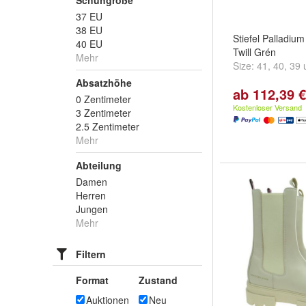
Schuhgröße
37 EU
38 EU
Stiefel Palladiu
40 EU
Twill Grén
Mehr
Size:
41
,
40
,
39
Absatzhöhe
ab 112,39 €
0 Zentimeter
Kostenloser Versand
3 Zentimeter
2.5 Zentimeter
Mehr
Abteilung
Damen
Herren
Jungen
Mehr
Filtern
Format
Zustand
Auktionen
Neu