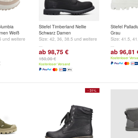
olumbia
Stiefel Timberland Nellie
Stiefel Palla
amen Weiß
Schwarz Damen
Grau
5
und
weitere
Size:
42
,
36
,
38.5
und
weitere
Size:
41.5
,
41
...
...
ab 98,75 €
ab 96,81 
Kostenloser Vers
150,00 €
Kostenloser Versand
- 31%