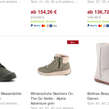
und
weitere ...
Size:
41
,
40
,
39
und
weitere ...
Size:
37
,
39
,
ab 154,26 €
ab 136,72
212,99 €
146,99 €
Kostenloser Versand
Kostenloser Vers
- 6%
m Wasserdichte
Winterschuhe Skechers On-
Bottines Bear
n
The-Go Stellar - Alpine
Damen
und
weitere ...
Adventure grén
Size:
41
,
40
,
Size:
42
,
41
,
40
und
weitere ...