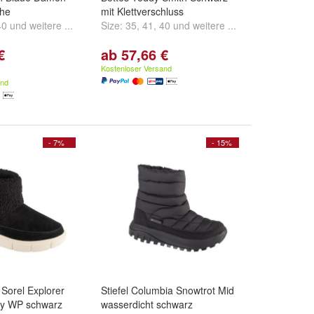
uhe
mit Klettverschluss
40
und
weitere ...
Size:
35
,
41
,
40
und
weitere ...
€
ab 57,66 €
Kostenloser Versand
and
- 7%
- 15%
Sorel Explorer
Stiefel Columbia Snowtrot Mid
ozy WP schwarz
wasserdicht schwarz