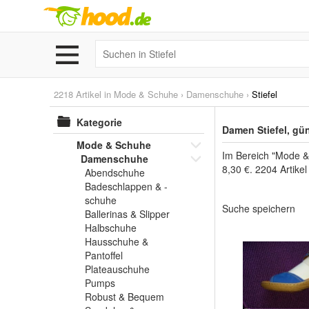
2218 Artikel in
Mode & Schuhe
›
Damenschuhe
›
Stiefel
Kategorie
Damen Stiefel, gü
Mode & Schuhe
Im Bereich "Mode &
Damenschuhe
8,30 €. 2204 Artike
Abendschuhe
Badeschlappen & -
schuhe
Suche speichern
Ballerinas & Slipper
Halbschuhe
Hausschuhe &
Pantoffel
Plateauschuhe
Pumps
Robust & Bequem