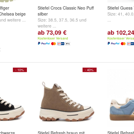
figer
Stiefel Crocs Classic Neo Puff
Stiefel Guess
Chelsea beige
silber
Size:
41
,
40.0
und
weitere ...
Size:
38.5
,
37.5
,
36.5
und
...
weitere ...
ab 73,09 €
ab 102,24
Kostenloser Versand
Kostenloser Vers
- 10%
- 40%
schwarze
Stiefel Refresh braun mit
Stiefel Refre