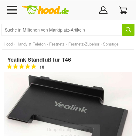
Hood
›
Handy & Telefon
›
Festnetz
›
Festnetz-Zubehör
›
Sonstige
Yealink Standfuß für T46
10
Doppelt antippen zum
vergrößern