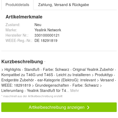
Produktdetails
Zahlung, Versand & Rückgabe
Artikelmerkmale
Zustand:
Neu
Marke:
Yealink Network
Hersteller Nr.:
330100000121
WEEE-Reg.-Nr.
:
DE 18291819
Kurzbeschreibung
*
> Highlights - Standfuß - Farbe: Schwarz - Original Yealink Zubehör -
Kompatibel zu T46G und T46S - Leicht zu Installieren > Produkttyp -
Endgeräte Zubehör - ear-Kategorie (ElektroG): irrelevant > Versand -
WEEE: 18291819 > Grundeigenschaften - Farbe: Schwarz >
Lieferumfang - Yealink Standfuß für T4
... Mehr
* maschinell aus der Artikelbeschreibung erstellt
Artikelbeschreibung anzeigen