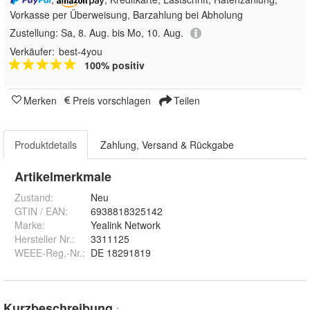
Vorkasse per Überweisung, Barzahlung bei Abholung
Zustellung:
Sa, 8. Aug. bis Mo, 10. Aug.
Verkäufer:
best-4you
100% positiv
Merken
Preis vorschlagen
Teilen
Produktdetails
Zahlung, Versand & Rückgabe
Artikelmerkmale
Zustand:
Neu
GTIN / EAN:
6938818325142
Marke:
Yealink Network
Hersteller Nr.:
3311125
WEEE-Reg.-Nr.
:
DE 18291819
Kurzbeschreibung
*