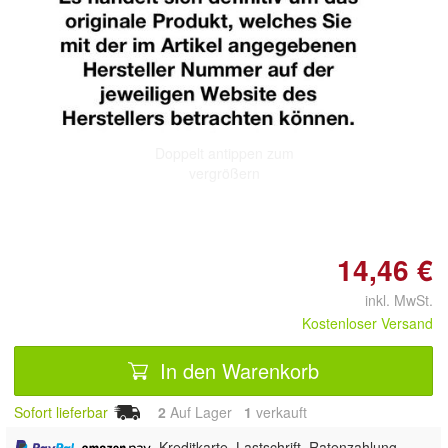
Doppelt antippen zum
vergrößern
14,46 €
inkl. MwSt.
Kostenloser Versand
In den Warenkorb
Sofort lieferbar
2
Auf Lager
1
 verkauft
,
, Kreditkarte, Lastschrift, Ratenzahlung,