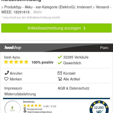
> Produkttyp - Akku - ear-Kategorie (ElektroG): irrelevant > Versand -
WEEE: 18291819
... Mehr
* maschinell aus der Artikelbeschreibung erstellt
Artikelbeschreibung anzeigen
Platin
best-4you
32285 Verkäufe
100% positiv
Gewerblich
Anrufen
Kontakt
Merken
Alle Artikel
Impressum
AGB
&
Datenschutz
Widerrufsbelehrung