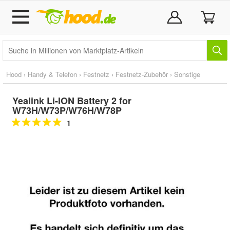
Hood
›
Handy & Telefon
›
Festnetz
›
Festnetz-Zubehör
›
Sonstige
Yealink Li-ION Battery 2 for
W73H/W73P/W76H/W78P
1