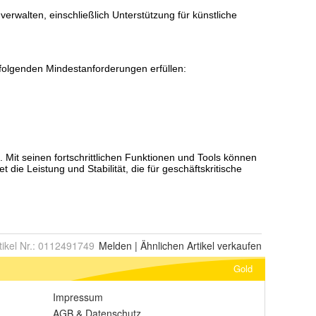
tikel Nr.:
0112491749
Melden
|
Ähnlichen
Artikel verkaufen
Gold
Impressum
AGB
&
Datenschutz