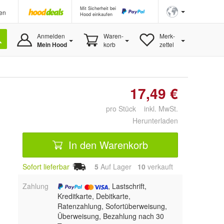
Mit Sicherheit bei
en
Hood einkaufen
Anmelden
Waren-
Merk-
Mein Hood
korb
zettel
17,49 €
pro Stück inkl. MwSt.
Herunterladen
In den Warenkorb
Sofort lieferbar
5
Auf Lager
10
 verkauft
Zahlung
, Lastschrift,
Kreditkarte, Debitkarte,
Ratenzahlung, Sofortüberweisung,
Überweisung, Bezahlung nach 30