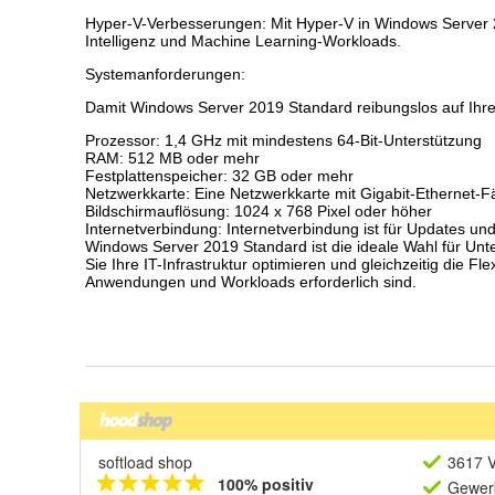
softload shop
3617 V
100% positiv
Gewerb