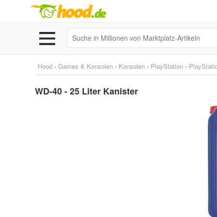
Hood
›
Games & Konsolen
›
Konsolen
›
PlayStation
›
PlayStati
WD-40 - 25 Liter Kanister