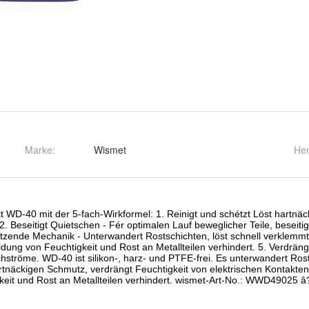
Marke:
Wismet
Her