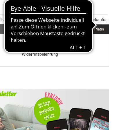
tikel Nr.:
0130052864
Melden
|
Ähnlichen
Artikel verkaufen
Platin
Impressum
AGB
&
Datenschutz
Widerrufsbelehrung