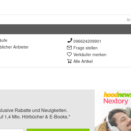
Ar
äufe
096624209901
lich
er Anbieter
Frage stellen
Verkäufer merken
Alle Artikel
klusive Rabatte und Neuigkeiten.
auf 1,4 Mio. Hörbücher & E-Books.*