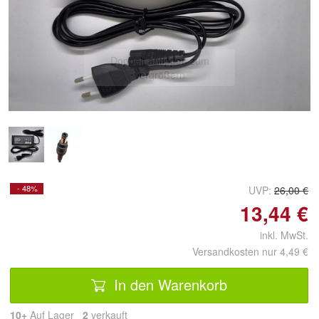
Doppelt antippen zum
vergrößern
- 48%
UVP:
26,00 €
13,44 €
inkl. MwSt.
Versandkosten nur 4,49 €
In den Warenkorb
10+
Auf Lager
2
 verkauft