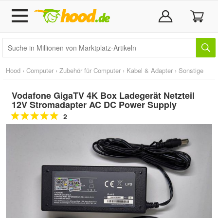
Hood
›
Computer
›
Zubehör für Computer
›
Kabel & Adapter
›
Sonstige
Vodafone GigaTV 4K Box Ladegerät Netzteil
12V Stromadapter AC DC Power Supply
2