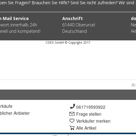
Ar
rkäufe
061719593922
lich
er Anbieter
Frage stellen
Verkäufer merken
Alle Artikel