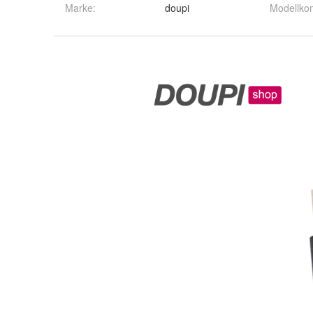
Marke:
doupi
Modellkom