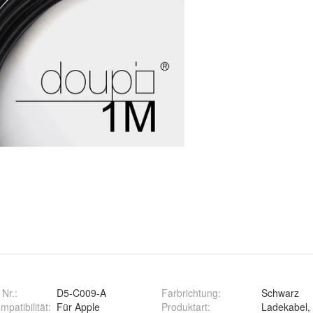
 Nr.:
D5-C009-A
Farbrichtung
:
Schwarz
patibilität
:
Für Apple
Produktart
:
Ladekabel,