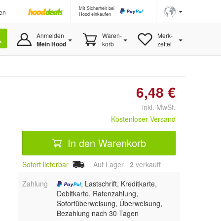
Mit Sicherheit bei
en
Hood einkaufen
Anmelden
Waren-
Merk-
Mein Hood
korb
zettel
6,48 €
inkl. MwSt.
Kostenloser Versand
In den Warenkorb
Sofort lieferbar
Auf Lager
2
 verkauft
Zahlung
, Lastschrift, Kreditkarte,
Debitkarte, Ratenzahlung,
Sofortüberweisung, Überweisung,
Bezahlung nach 30 Tagen