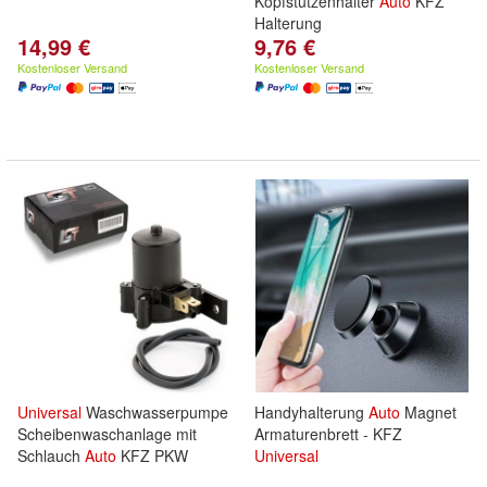
Kopfstützenhalter
Auto
KFZ
Halterung
14,99 €
9,76 €
Kostenloser Versand
Kostenloser Versand
Universal
Waschwasserpumpe
Handyhalterung
Auto
Magnet
Scheibenwaschanlage mit
Armaturenbrett - KFZ
Schlauch
Auto
KFZ PKW
Universal