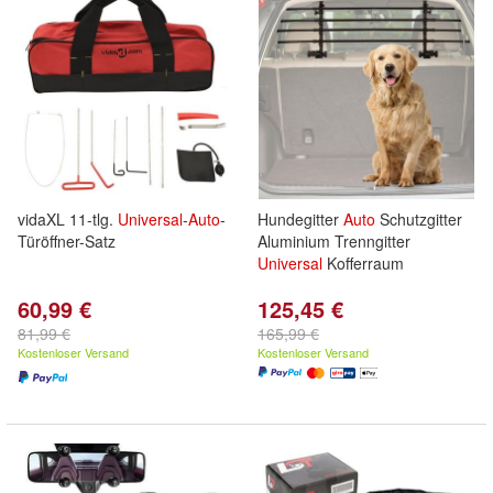
vidaXL 11-tlg.
Universal
-
Auto
-
Hundegitter
Auto
Schutzgitter
Türöffner-Satz
Aluminium Trenngitter
Universal
Kofferraum
60,99 €
125,45 €
81,99 €
165,99 €
Kostenloser Versand
Kostenloser Versand