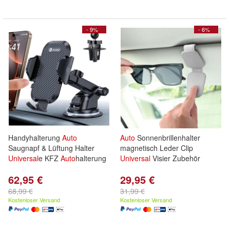
- 9%
- 6%
Handyhalterung
Auto
Auto
Sonnenbrillenhalter
Saugnapf & Lüftung Halter
magnetisch Leder Clip
Universal
e KFZ
Auto
halterung
Universal
Visier Zubehör
62,95 €
29,95 €
68,99 €
31,99 €
Kostenloser Versand
Kostenloser Versand