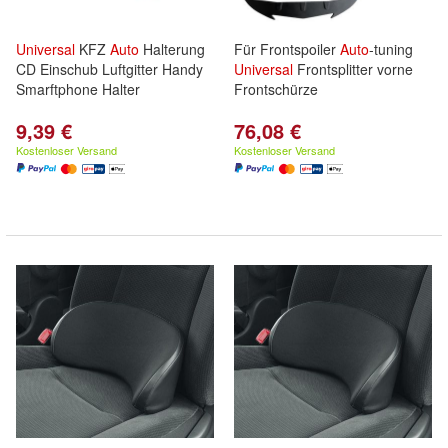
Universal
KFZ
Auto
Halterung
Für Frontspoiler
Auto
-tuning
CD Einschub Luftgitter Handy
Universal
Frontsplitter vorne
Smarftphone Halter
Frontschürze
9,39 €
76,08 €
Kostenloser Versand
Kostenloser Versand