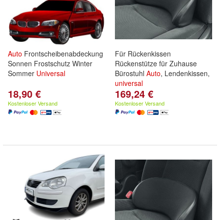
Auto
Frontscheibenabdeckung
Für Rückenkissen
Sonnen Frostschutz Winter
Rückenstütze für Zuhause
Sommer
Universal
Bürostuhl
Auto
, Lendenkissen,
universal
18,90 €
169,24 €
Kostenloser Versand
Kostenloser Versand