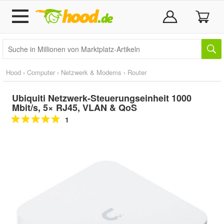
Hood
›
Computer
›
Netzwerk & Modems
›
Router
Ubiquiti Netzwerk-Steuerungseinheit 1000
Mbit/s, 5× RJ45, VLAN & QoS
1