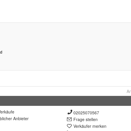
Ar
erkäufe
02025070567
lich
er Anbieter
Frage stellen
Verkäufer merken