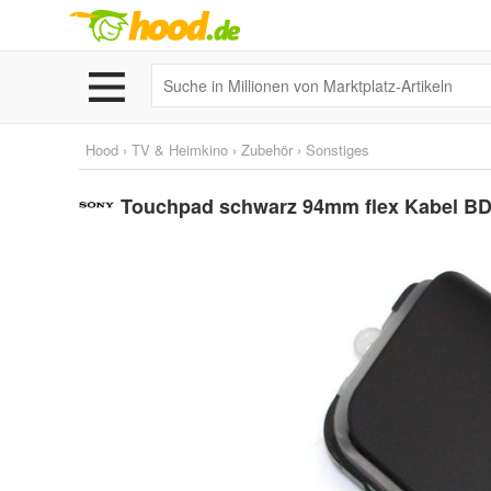
Hood
›
TV & Heimkino
›
Zubehör
›
Sonstiges
Touchpad schwarz 94mm flex Kabel BDM