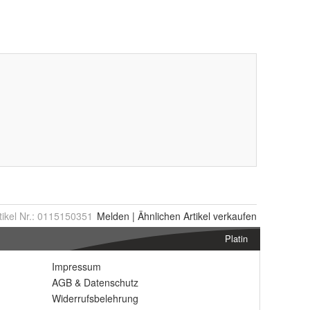
tikel Nr.:
0115150351
Melden
|
Ähnlichen
Artikel verkaufen
Platin
Impressum
AGB
&
Datenschutz
Widerrufsbelehrung