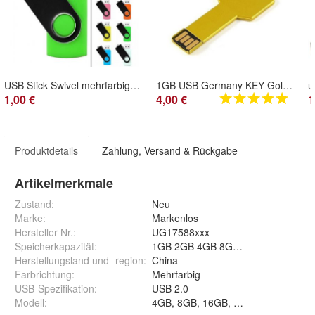
USB Stick Swivel mehrfarbig Grün mit Schwarzem Bügel USB Flash Drive 2.0
1GB USB Germany KEY Gold USB Stick Gold Schlüssel USB Flash Drive 2.0
1,00 €
4,00 €
1
Produktdetails
Zahlung, Versand & Rückgabe
Artikelmerkmale
Zustand:
Neu
Marke:
Markenlos
Hersteller Nr.:
UG17588xxx
Speicherkapazität
:
1GB 2GB 4GB 8GB 16GB 32GB 64G
Herstellungsland und -region
:
China
Farbrichtung
:
Mehrfarbig
USB-Spezifikation
:
USB 2.0
Modell
:
4