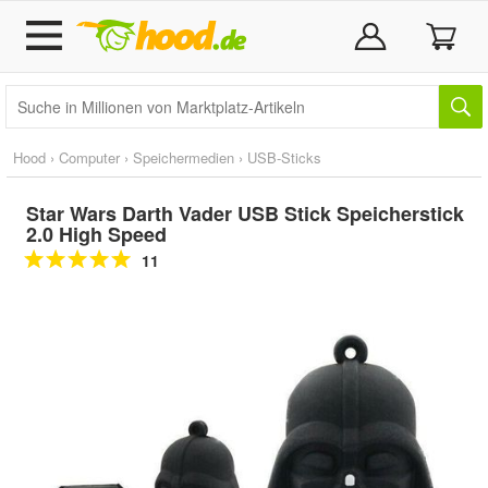
Hood
›
Computer
›
Speichermedien
›
USB-Sticks
Star Wars Darth Vader USB Stick Speicherstick
2.0 High Speed
11