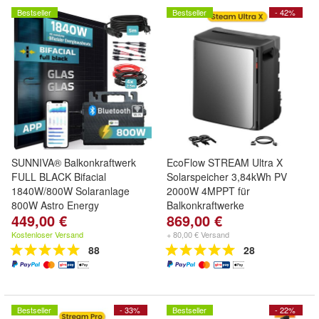
Bestseller
Bestseller
- 42%
SUNNIVA® Balkonkraftwerk
EcoFlow STREAM Ultra X
FULL BLACK Bifacial
Solarspeicher 3,84kWh PV
1840W/800W Solaranlage
2000W 4MPPT für
800W Astro Energy
Balkonkraftwerke
449,00 €
869,00 €
Kostenloser Versand
+ 80,00 € Versand
88
28
Bestseller
- 33%
Bestseller
- 22%