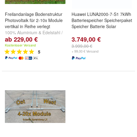
Freilandanlage Bodenstruktur
Huawei LUNA2000-7-S1 7kWh
Photovoltaik für 2-10x Module
Batteriespeicher Speicherpaket
vertikal in Reihe verlegt
Speicher Batterie Solar
100% Aluminium & Edelstahl /
ab 229,00 €
3.749,00 €
ink. 0% Mehrwertsteuer /
Hergestellt in Deutschland
Kostenloser Versand
3.999,00 €
5
+ 99,00 € Versand