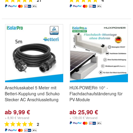
21
4
Anschlusskabel 5 Meter mit
HUX-POWER® 10° -
Betteri-Kupplung und Schuko
Flachdachaufständerung für
Stecker AC Anschlussleitung
PV-Module
ab 9,99 €
ab 25,90 €
+ 8,90 € Versand
+ 139,00 € Versand
2