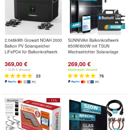
2,048kWh Growatt NOAH 2000
SUNNIVA® Balkonkraftwerk
Balkon PV Solarspeicher
850W/800W mit TSUN
LiFePO4 für Balkonkraftwerk
Wechselrichter Solaranlage
369,00 €
269,00 €
+ 15,00 € Versand
Kostenloser Versand
23
76
Anzeige
- 11%