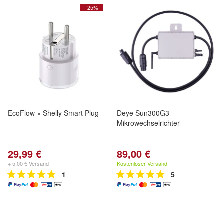
- 25%
EcoFlow × Shelly Smart Plug
Deye Sun300G3
Mikrowechselrichter
29,99 €
89,00 €
+ 5,00 € Versand
Kostenloser Versand
1
5