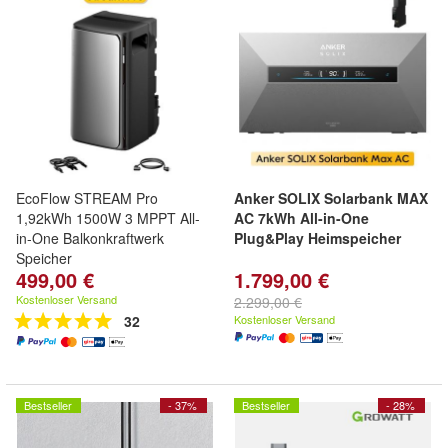
EcoFlow STREAM Pro
Anker SOLIX Solarbank MAX
1,92kWh 1500W 3 MPPT All-
AC 7kWh All-in-One
in-One Balkonkraftwerk
Plug&Play Heimspeicher
Speicher
499,00 €
1.799,00 €
Kostenloser Versand
2.299,00 €
32
Kostenloser Versand
Bestseller
- 37%
Bestseller
- 28%