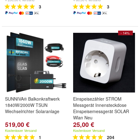
3
3
- 14%
SUNNIVA® Balkonkraftwerk
Einspeisezähler STROM
1840W/2000W TSUN
Messgerät Innensteckdose
Wechselrichter Solaranlage
Einspeisemessgerät SOLAR
Wlan Neu
519,00 €
25,00 €
Kostenloser Versand
Kostenloser Versand
1
204