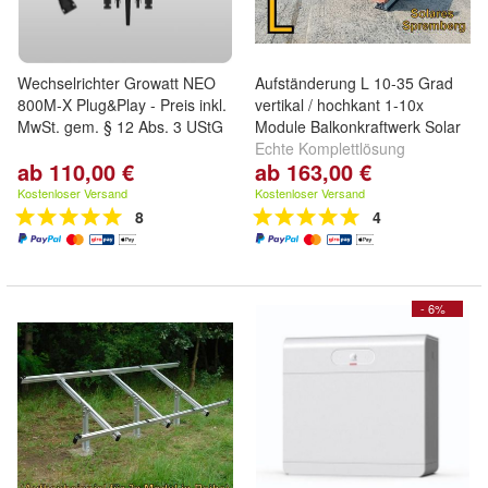
Wechselrichter Growatt NEO
Aufständerung L 10-35 Grad
800M-X Plug&Play - Preis inkl.
vertikal / hochkant 1-10x
MwSt. gem. § 12 Abs. 3 UStG
Module Balkonkraftwerk Solar
Echte Komplettlösung
ab 110,00 €
ab 163,00 €
wahlweise zum verschrauben
oder ballastieren
Kostenloser Versand
Kostenloser Versand
8
4
- 6%