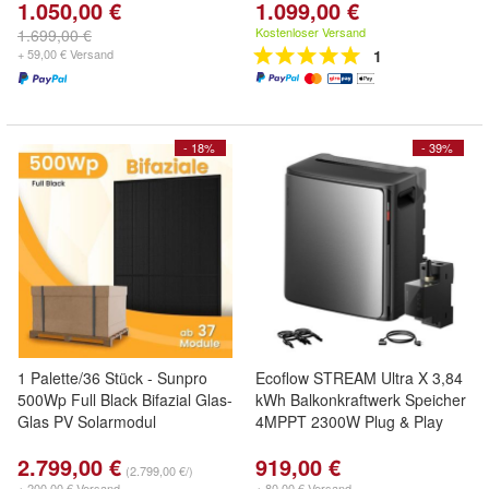
1.050,00 €
1.099,00 €
Kostenloser Versand
1.699,00 €
+ 59,00 € Versand
1
- 18%
- 39%
1 Palette/36 Stück - Sunpro
Ecoflow STREAM Ultra X 3,84
500Wp Full Black Bifazial Glas-
kWh Balkonkraftwerk Speicher
Glas PV Solarmodul
4MPPT 2300W Plug & Play
2.799,00 €
919,00 €
(2.799,00 €/)
+ 200,00 € Versand
+ 80,00 € Versand