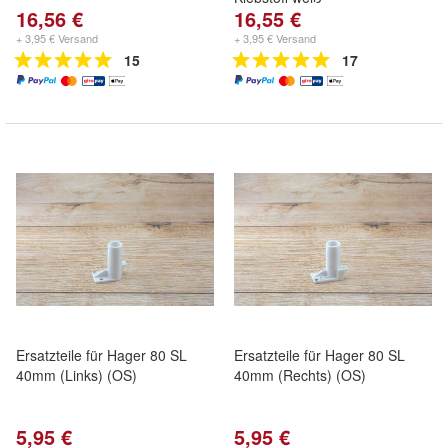
16,56 €
16,55 €
+ 3,95 € Versand
+ 3,95 € Versand
15
17
Ersatzteile für Hager 80 SL
Ersatzteile für Hager 80 SL
40mm (Links) (OS)
40mm (Rechts) (OS)
5,95 €
5,95 €