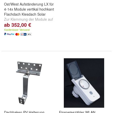
Ost/West Aufständerung LX für
4-14x Module vertikal hochkant
Flachdach Kiesdach Solar
Zur Klemmung der Module auf
ab 352,00 €
der langen Seite / Ohne
Durchdringung der Dachhaut
Kostenloser Versand
Dachhaken PV Halterung
Einspeisezähler WLAN