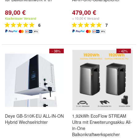
89,00 €
479,00 €
Kostenloser Versand
+ 10,00 € Versand
6
7
- 38%
- 42%
Deye GB-S10K-EU ALL-IN-ON
1,92kWh EcoFlow STREAM
Hybrid Wechselrichter
Ultra mit Erweiterungsakku All-
in-One
Balkonkraftwerkspeicher