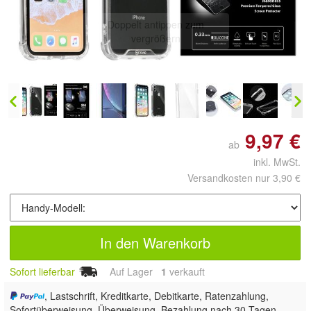
Doppelt antippen zum
vergrößern
9,97 €
ab
inkl. MwSt.
Versandkosten nur 3,90 €
In den Warenkorb
Sofort lieferbar
Auf Lager
1
 verkauft
, Lastschrift, Kreditkarte, Debitkarte, Ratenzahlung,
Sofortüberweisung, Überweisung, Bezahlung nach 30 Tagen