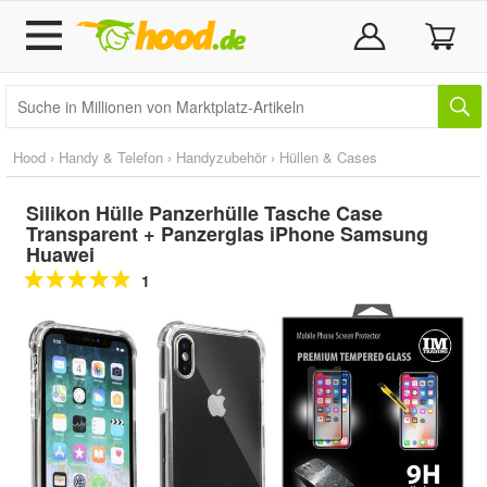
Hood
›
Handy & Telefon
›
Handyzubehör
›
Hüllen & Cases
Silikon Hülle Panzerhülle Tasche Case
Transparent + Panzerglas iPhone Samsung
Huawei
1