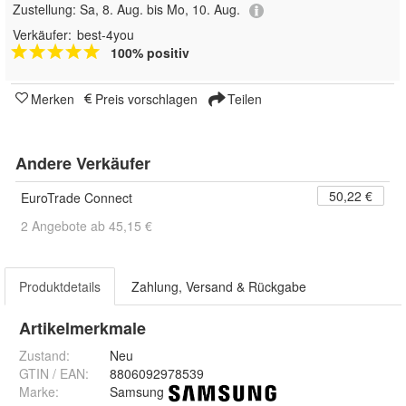
Zustellung:
Sa, 8. Aug. bis Mo, 10. Aug.
Verkäufer:
best-4you
100% positiv
Merken
Preis vorschlagen
Teilen
Andere Verkäufer
50,22 €
EuroTrade Connect
2 Angebote ab 45,15 €
Produktdetails
Zahlung, Versand & Rückgabe
Artikelmerkmale
Zustand:
Neu
GTIN / EAN:
8806092978539
Marke:
Samsung