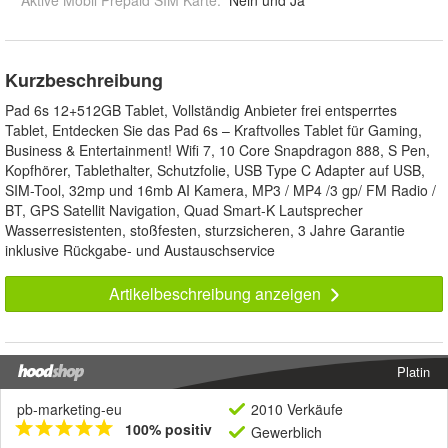
Aktive Mobil Prepaid SIM Karte
:
Nein und Ja
Kurzbeschreibung
Pad 6s 12+512GB Tablet, Vollständig Anbieter frei entsperrtes
Tablet, Entdecken Sie das Pad 6s – Kraftvolles Tablet für Gaming,
Business & Entertainment! Wifi 7, 10 Core Snapdragon 888, S Pen,
Kopfhörer, Tablethalter, Schutzfolie, USB Type C Adapter auf USB,
SIM-Tool, 32mp und 16mb AI Kamera, MP3 / MP4 /3 gp/ FM Radio /
BT, GPS Satellit Navigation, Quad Smart-K Lautsprecher
Wasserresistenten, stoßfesten, sturzsicheren, 3 Jahre Garantie
inklusive Rückgabe- und Austauschservice
Artikelbeschreibung anzeigen
Platin
pb-marketing-eu
2010 Verkäufe
100% positiv
Gewerblich