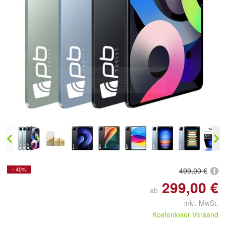
Doppelt antippen zum
vergrößern
- 40%
499,00 €
299,00 €
ab
inkl. MwSt.
Kostenloser Versand