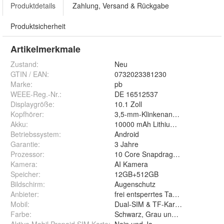
Produktdetails
Zahlung, Versand & Rückgabe
Produktsicherheit
Artikelmerkmale
Zustand:
Neu
GTIN / EAN:
0732023381230
Marke:
pb
WEEE-Reg.-Nr.
:
DE 16512537
Displaygröße
:
10.1 Zoll
Kopfhörer
:
3,5-mm-Klinkenanschluss
Akku
:
10000 mAh Lithium-Ion
Betriebssystem
:
Android
Garantie
:
3 Jahre
Prozessor
:
10 Core Snapdragon 888
Kamera
:
AI Kamera
Speicher
:
12GB+512GB
Bildschirm
:
Augenschutz
Anbieter
:
frei entsperrtes Tablet
Mobil
:
Dual-SIM & TF-Karten-Slot
Farbe
:
Schwarz, Grau und Blau