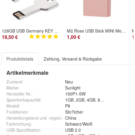
128GB USB Germany KEY Chrome USB Stick Silber Schlüssel USB Flash Drive 2.0
M2 Rose USB Stick MINI Metall USB Flash Drive 2.0 Ultra klein idealer Zusatzspeicher
18,50 €
1,00 €
1
Produktdetails
Zahlung, Versand & Rückgabe
Artikelmerkmale
Zustand:
Neu
Marke:
Sunlight
Hersteller Nr.:
150P1-SW
Speicherkapazität
:
1GB, 2GB, 4GB, 8GB, 16GB, 32GB
Modell
:
P8
Funktionen
:
Sto?icher
Herstellungsland und -region
:
China
Farbrichtung
:
Schwarz/Weiß
USB-Spezifikation
:
USB 2.0