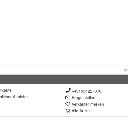
Ar
rkäufe
+491634227076
lich
er Anbieter
Frage stellen
Verkäufer merken
Alle Artikel