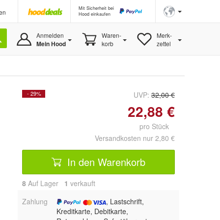
Mit Sicherheit bei
en
Hood einkaufen
Anmelden
Waren-
Merk-
Mein Hood
korb
zettel
- 29%
UVP:
32,00 €
22,88 €
pro Stück
Versandkosten nur 2,80 €
In den Warenkorb
8
Auf Lager
1
 verkauft
Zahlung
, Lastschrift,
Kreditkarte, Debitkarte,