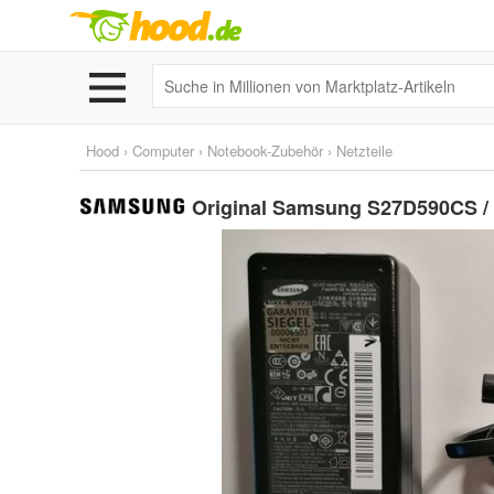
Hood
›
Computer
›
Notebook-Zubehör
›
Netzteile
Original Samsung S27D590CS / 