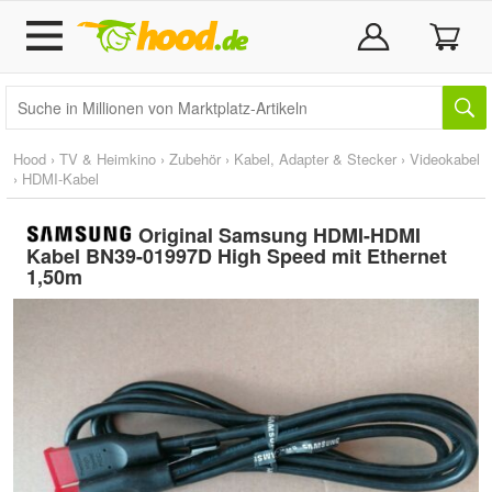
Hood
›
TV & Heimkino
›
Zubehör
›
Kabel, Adapter & Stecker
›
Videokabel
›
HDMI-Kabel
Original Samsung HDMI-HDMI
Kabel BN39-01997D High Speed mit Ethernet
1,50m