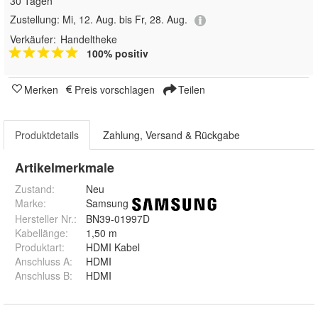
30 Tagen
Zustellung:
Mi, 12. Aug. bis Fr, 28. Aug.
Verkäufer:
Handeltheke
100% positiv
Merken
Preis vorschlagen
Teilen
Produktdetails
Zahlung, Versand & Rückgabe
Artikelmerkmale
Zustand:
Neu
Marke:
Samsung
Hersteller Nr.:
BN39-01997D
Kabellänge
:
1,50 m
Produktart
:
HDMI Kabel
Anschluss A
:
HDMI
Anschluss B
:
HDMI