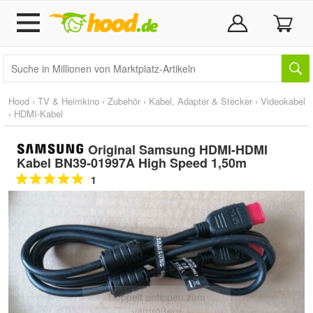
Hood
›
TV & Heimkino
›
Zubehör
›
Kabel, Adapter & Stecker
›
Videokabel
›
HDMI-Kabel
Original Samsung HDMI-HDMI
Kabel BN39-01997A High Speed 1,50m
1
Doppelt antippen zum
vergrößern