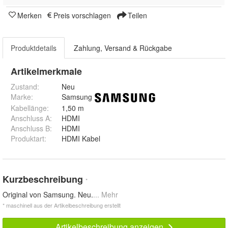
Merken
Preis vorschlagen
Teilen
Produktdetails
Zahlung, Versand & Rückgabe
Artikelmerkmale
Zustand:
Neu
Marke:
Samsung
Kabellänge
:
1,50 m
Anschluss A
:
HDMI
Anschluss B
:
HDMI
Produktart
:
HDMI Kabel
Kurzbeschreibung
*
Original von Samsung. Neu.
... Mehr
* maschinell aus der Artikelbeschreibung erstellt
Artikelbeschreibung anzeigen