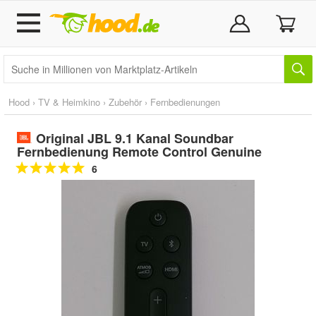
Hood
›
TV & Heimkino
›
Zubehör
›
Fernbedienungen
Original JBL 9.1 Kanal Soundbar
Fernbedienung Remote Control Genuine
6