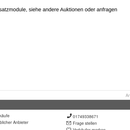
Ar
käufe
01749338671
lich
er Anbieter
Frage stellen
Verkäufer merken