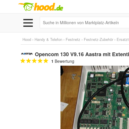
Hood
›
Handy & Telefon
›
Festnetz
›
Festnetz-Zubehör
›
Ersatzt
Opencom 130 V9.16 Aastra mit Extenti
1
Bewertung