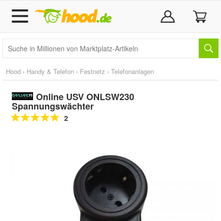
Hood
›
Handy & Telefon
›
Festnetz
›
Telefonanlagen
Online USV ONLSW230
Spannungswächter
2