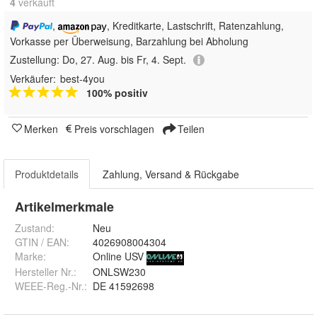
4
 verkauft
,
, Kreditkarte, Lastschrift, Ratenzahlung,
Vorkasse per Überweisung, Barzahlung bei Abholung
Zustellung:
Do, 27. Aug. bis Fr, 4. Sept.
Verkäufer:
best-4you
100% positiv
Merken
Preis vorschlagen
Teilen
Produktdetails
Zahlung, Versand & Rückgabe
Artikelmerkmale
Zustand:
Neu
GTIN / EAN:
4026908004304
Marke:
Online USV
Hersteller Nr.:
ONLSW230
WEEE-Reg.-Nr.
:
DE 41592698