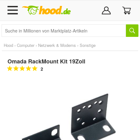
Hood
›
Computer
›
Netzwerk & Modems
›
Sonstige
Omada RackMount Kit 19Zoll
2