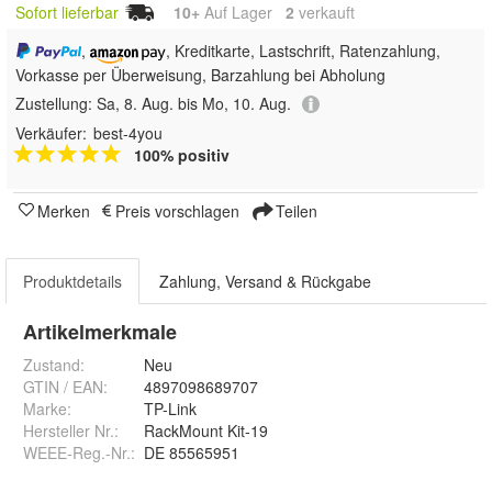
Sofort lieferbar
10+
Auf Lager
2
 verkauft
,
, Kreditkarte, Lastschrift, Ratenzahlung,
Vorkasse per Überweisung, Barzahlung bei Abholung
Zustellung:
Sa, 8. Aug. bis Mo, 10. Aug.
Verkäufer:
best-4you
100% positiv
Merken
Preis vorschlagen
Teilen
Produktdetails
Zahlung, Versand & Rückgabe
Artikelmerkmale
Zustand:
Neu
GTIN / EAN:
4897098689707
Marke:
TP-Link
Hersteller Nr.:
RackMount Kit-19
WEEE-Reg.-Nr.
:
DE 85565951