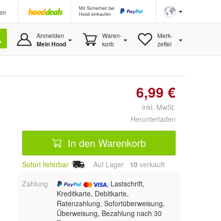
Mit Sicherheit bei
en
Hood einkaufen
Anmelden
Waren-
Merk-
Mein Hood
korb
zettel
6,99 €
inkl. MwSt.
Herunterladen
In den Warenkorb
Sofort lieferbar
Auf Lager
10
 verkauft
Zahlung
, Lastschrift,
Kreditkarte, Debitkarte,
Ratenzahlung, Sofortüberweisung,
Überweisung, Bezahlung nach 30