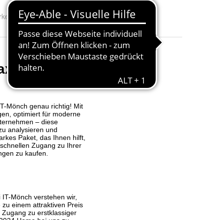
rke:
Microsoft