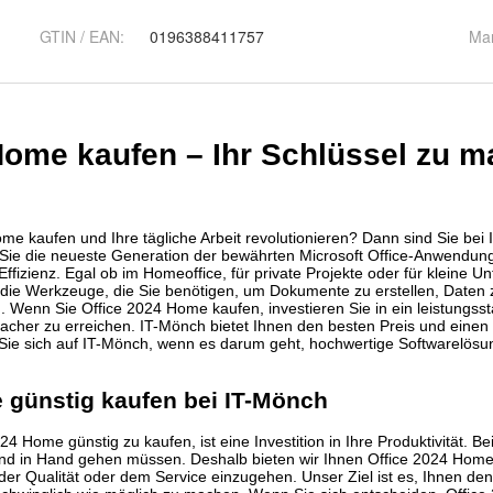
GTIN / EAN:
0196388411757
Ma