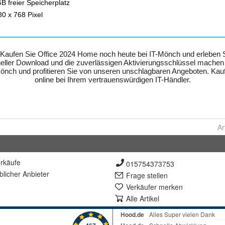
Ar
rkäufe
015754373753
lich
er Anbieter
Frage stellen
Verkäufer merken
Alle Artikel