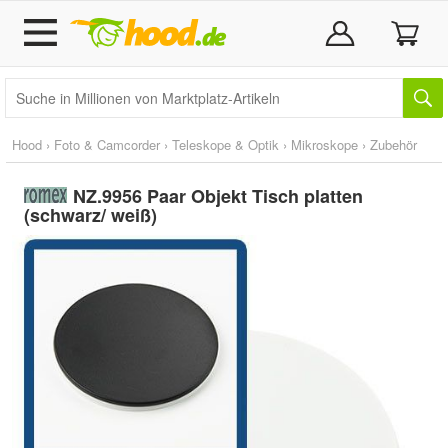
Hood
›
Foto & Camcorder
›
Teleskope & Optik
›
Mikroskope
›
Zubehör
NZ.9956 Paar Objekt Tisch platten
(schwarz/ weiß)