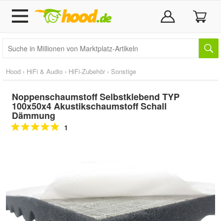
Hood
›
HiFi & Audio
›
HiFi-Zubehör
›
Sonstige
Noppenschaumstoff Selbstklebend TYP
100x50x4 Akustikschaumstoff Schall
Dämmung
1