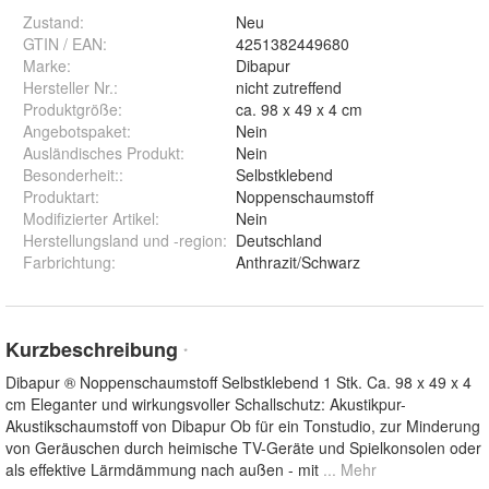
Zustand:
Neu
GTIN / EAN:
4251382449680
Marke:
Dibapur
Hersteller Nr.:
nicht zutreffend
Produktgröße
:
ca. 98 x 49 x 4 cm
Angebotspaket
:
Nein
Ausländisches Produkt
:
Nein
Besonderheit:
:
Selbstklebend
Produktart
:
Noppenschaumstoff
Modifizierter Artikel
:
Nein
Herstellungsland und -region
:
Deutschland
Farbrichtung
:
Anthrazit/Schwarz
Kurzbeschreibung
*
Dibapur ® Noppenschaumstoff Selbstklebend 1 Stk. Ca. 98 x 49 x 4
cm Eleganter und wirkungsvoller Schallschutz: Akustikpur-
Akustikschaumstoff von Dibapur Ob für ein Tonstudio, zur Minderung
von Geräuschen durch heimische TV-Geräte und Spielkonsolen oder
als effektive Lärmdämmung nach außen - mit
... Mehr