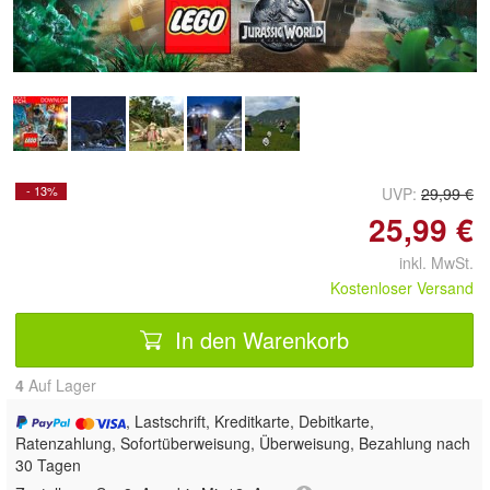
Doppelt antippen zum
vergrößern
- 13%
UVP:
29,99 €
25,99 €
inkl. MwSt.
Kostenloser Versand
In den Warenkorb
4
Auf Lager
, Lastschrift, Kreditkarte, Debitkarte,
Ratenzahlung, Sofortüberweisung, Überweisung, Bezahlung nach
30 Tagen