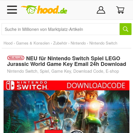
Hood
›
Games & Konsolen
›
Zubehör
›
Nintendo
›
Nintendo Switch
NEU für Nintendo Switch Spiel LEGO
Jurassic World Game Key Email 24h Download
Nintendo Switch, Spiel, Game Key, Download Code, E-shop