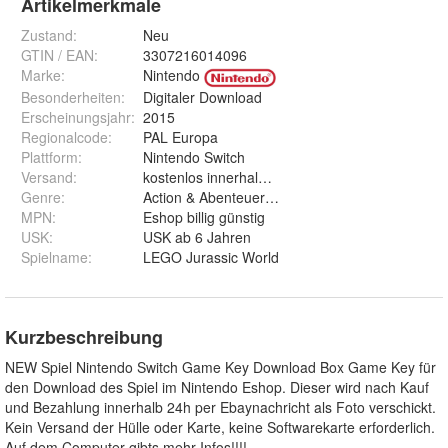
Artikelmerkmale
Zustand:
Neu
GTIN / EAN:
3307216014096
Marke:
Nintendo
Besonderheiten
:
Digitaler Download
Erscheinungsjahr
:
2015
Regionalcode
:
PAL Europa
Plattform
:
Nintendo Switch
Versand
:
kostenlos innerhalb 24 Std. per Ebaynachricht
Genre
:
Action & Abenteuer, Arkade, Familie/Kinder, Fa
MPN
:
Eshop billig günstig
USK
:
USK ab 6 Jahren
Spielname
:
LEGO Jurassic World
Kurzbeschreibung
NEW Spiel Nintendo Switch Game Key Download Box Game Key für
den Download des Spiel im Nintendo Eshop. Dieser wird nach Kauf
und Bezahlung innerhalb 24h per Ebaynachricht als Foto verschickt.
Kein Versand der Hülle oder Karte, keine Softwarekarte erforderlich.
Auf dem Computer gibts mehr Infos!!!!