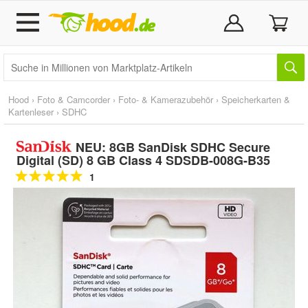
Hood
›
Foto & Camcorder
›
Foto- & Kamerazubehör
›
Speicherkarten &
Kartenleser
›
SDHC
NEU: 8GB SanDisk SDHC Secure
Digital (SD) 8 GB Class 4 SDSDB-008G-B35
1