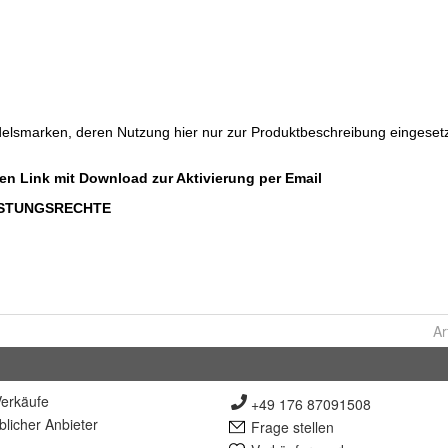
Ar
erkäufe
+49 176 87091508
lich
er Anbieter
Frage stellen