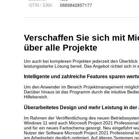
GTIN / EAN:
0889842857177