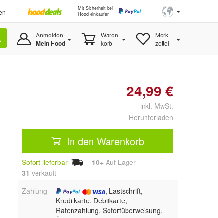
Mit Sicherheit bei
en
Hood einkaufen
Anmelden
Waren-
Merk-
Mein Hood
korb
zettel
24,99 €
inkl. MwSt.
Herunterladen
In den Warenkorb
Sofort lieferbar
10+
Auf Lager
31
 verkauft
Zahlung
, Lastschrift,
Kreditkarte, Debitkarte,
Ratenzahlung, Sofortüberweisung,