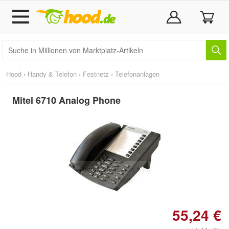
Hood
›
Handy & Telefon
›
Festnetz
›
Telefonanlagen
Mitel 6710 Analog Phone
Doppelt antippen zum
vergrößern
55,24 €