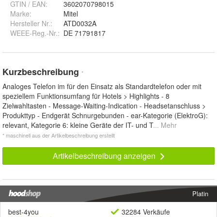
GTIN / EAN:
3602070798015
Marke:
Mitel
Hersteller Nr.:
ATD0032A
WEEE-Reg.-Nr.
:
DE 71791817
Kurzbeschreibung
*
Analoges Telefon im für den Einsatz als Standardtelefon oder mit
speziellem Funktionsumfang für Hotels > Highlights - 8
Zielwahltasten - Message-Waiting-Indication - Headsetanschluss >
Produkttyp - Endgerät Schnurgebunden - ear-Kategorie (ElektroG):
relevant, Kategorie 6: kleine Geräte der IT- und T
... Mehr
* maschinell aus der Artikelbeschreibung erstellt
Artikelbeschreibung anzeigen
Platin
best-4you
32284 Verkäufe