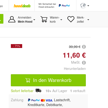
Mit Sicherheit bei
en
Hood einkaufen
Anmelden
Waren-
Merk-
Mein Hood
korb
zettel
- 71%
39,99 €
11,60 €
MwSt.
Herunterladen
In den Warenkorb
Sofort lieferbar
10+
Auf Lager
1
 verkauft
Zahlung
, Lastschrift,
Kreditkarte, Debitkarte,