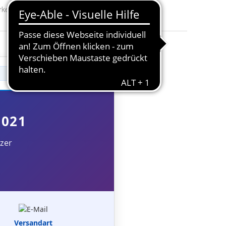
rke:
Microsoft