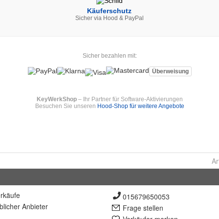
Ar
rkäufe
015679650053
lich
er Anbieter
Frage stellen
Verkäufer merken